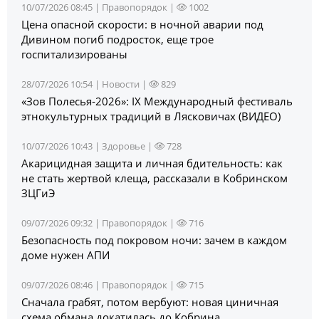
10/07/2026 08:45 |
Правопорядок
|
1002
Цена опасной скорости: в ночной аварии под
Дивином погиб подросток, еще трое
госпитализированы
28/07/2026 10:54 |
Новости
|
829
«Зов Полесья‑2026»: IX Международный фестиваль
этнокультурных традиций в Лясковичах (ВИДЕО)
10/07/2026 10:43 |
Здоровье
|
728
Акарицидная защита и личная бдительность: как
не стать жертвой клеща, рассказали в Кобринском
ЗЦГиЭ
09/07/2026 09:32 |
Правопорядок
|
716
Безопасность под покровом ночи: зачем в каждом
доме нужен АПИ
09/07/2026 08:46 |
Правопорядок
|
715
Сначала грабят, потом вербуют: новая циничная
схема обмана докатилась до Кобрина