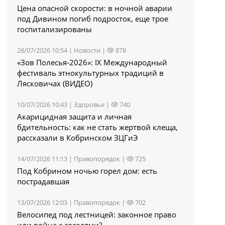
Цена опасной скорости: в ночной аварии
под Дивином погиб подросток, еще трое
госпитализированы
28/07/2026 10:54 |
Новости
|
878
«Зов Полесья‑2026»: IX Международный
фестиваль этнокультурных традиций в
Лясковичах (ВИДЕО)
10/07/2026 10:43 |
Здоровье
|
740
Акарицидная защита и личная
бдительность: как не стать жертвой клеща,
рассказали в Кобринском ЗЦГиЭ
14/07/2026 11:13 |
Правопорядок
|
725
Под Кобрином ночью горел дом: есть
пострадавшая
13/07/2026 12:03 |
Правопорядок
|
702
Велосипед под лестницей: законное право
или война с соседями?