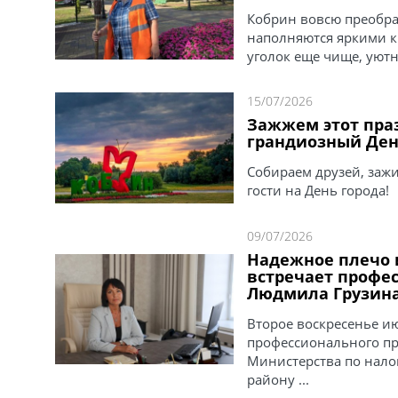
Кобрин вовсю преобра
наполняются яркими к
уголок еще чище, уютн
15/07/2026
Зажжем этот пра
грандиозный Ден
Собираем друзей, зажи
гости на День города!
09/07/2026
Надежное плечо 
встречает профе
Людмила Грузин
Второе воскресенье и
профессионального пр
Министерства по нало
району ...