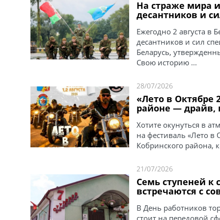
На страже мира и 
десантников и с
Ежегодно 2 августа в 
десантников и сил сп
Беларусь, утвержденны
Свою историю ...
28/07/2026
«Лето в Октябре 
районе — драйв, 
Хотите окунуться в а
на фестиваль «Лето в 
Кобринского района, к
21/07/2026
Семь ступеней к 
встречаются с с
В День работников то
стоит на передовой сф