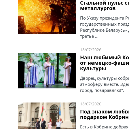
Стальной пульс с
металлургов
По Указу президента Р
государственных праз
Республике Беларусь» 
третье ...
18/07/2026
Наш любимый Коб
от немецко-фаши
культуры
Дворец культуры собра
атмосферу вместе. Зд
город, поздравляю!".
18/07/2026
Под знаком любв
подарком Кобрину
Есть в Кобрине добра