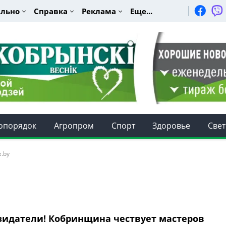
льно
Справка
Реклама
Еще...
опорядок
Агропром
Спорт
Здоровье
Свет
e.by
озидатели! Кобринщина чествует мастеров