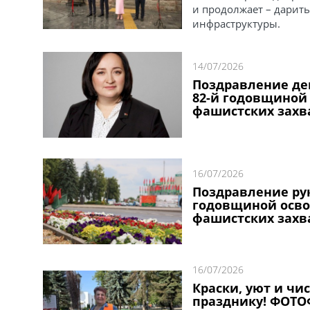
и продолжает – дарит
инфраструктуры.
14/07/2026
Поздравление де
82-й годовщиной
фашистских захв
16/07/2026
Поздравление рук
годовщиной осво
фашистских захв
16/07/2026
Краски, уют и чи
празднику! ФОТО