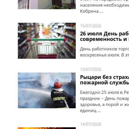
населения необходим
Кобрина ...
15/07/2026
26 июля День раб
современность и 
День работников торго
воскресенье июля. В эт
15/07/2026
Рыцари без страх
пожарной служб
Ежегодно 25 июля в Р
праздник – День пожа
здоровья, а порой и ж
единиц ...
14/07/2026