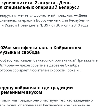
суверенитета: 2 августа - День
ил специальных операций Беларуси
Беларуси отмечается доблестный праздник — День
ециальных операций Вооруженных Сил Республики
й Указом Президента № 397 от 30 июля 2010 года.
2026»: мотофестиваль в Кобринском
музыка и свобода
тмосферу настоящей байкерской романтики? Приезжайте
Октябре» — яркое событие в деревне Октябрь
оторое собирает любителей скорости, рока и ...
сердцу кобринчан: где традиции
овременным вкусом
рговли мы традиционно чествуем тех, кто ежедневно
еры услуг, обеспечивает бесперебойное снабжение