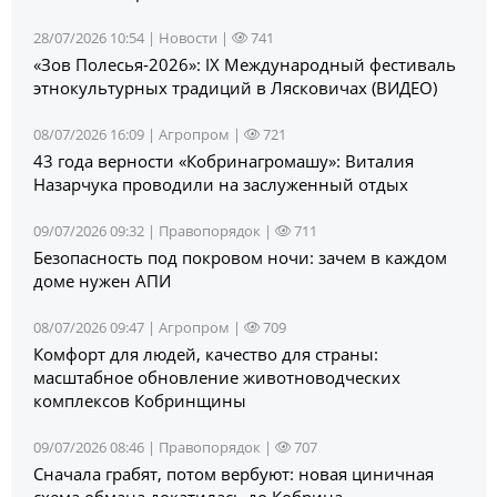
28/07/2026 10:54 |
Новости
|
741
«Зов Полесья‑2026»: IX Международный фестиваль
этнокультурных традиций в Лясковичах (ВИДЕО)
08/07/2026 16:09 |
Агропром
|
721
43 года верности «Кобринагромашу»: Виталия
Назарчука проводили на заслуженный отдых
09/07/2026 09:32 |
Правопорядок
|
711
Безопасность под покровом ночи: зачем в каждом
доме нужен АПИ
08/07/2026 09:47 |
Агропром
|
709
Комфорт для людей, качество для страны:
масштабное обновление животноводческих
комплексов Кобринщины
09/07/2026 08:46 |
Правопорядок
|
707
Сначала грабят, потом вербуют: новая циничная
схема обмана докатилась до Кобрина