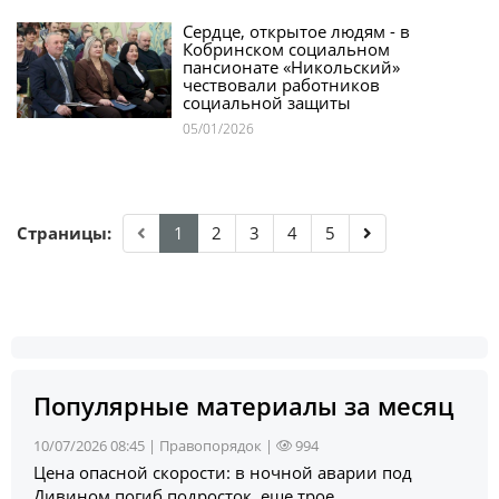
Сердце, открытое людям - в
Кобринском социальном
пансионате «Никольский»
чествовали работников
социальной защиты
05/01/2026
Страницы:
1
2
3
4
5
Популярные материалы за месяц
10/07/2026 08:45 |
Правопорядок
|
994
Цена опасной скорости: в ночной аварии под
Дивином погиб подросток, еще трое