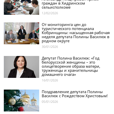
граждан в Хидринском
сельисполкоме
12/02/2026
От мониторинга цен до
туристического потенциала
Кобринщины: насыщенная рабочая
неделя депутата Полины Василюк в
родном округе
30/01/2026
Депутат Полина Василюк: «Год
белорусской женщины – это
олицетворение образа матери,
труженицы и хранительницы
домашнего очага»
16/01/2026
Поздравление депутата Полины
Василюк с Рождеством Христовым!
05/01/2026