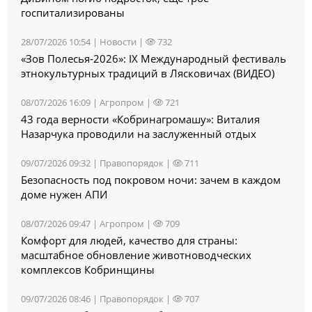
госпитализированы
28/07/2026 10:54 |
Новости
|
732
«Зов Полесья‑2026»: IX Международный фестиваль
этнокультурных традиций в Лясковичах (ВИДЕО)
08/07/2026 16:09 |
Агропром
|
721
43 года верности «Кобринагромашу»: Виталия
Назарчука проводили на заслуженный отдых
09/07/2026 09:32 |
Правопорядок
|
711
Безопасность под покровом ночи: зачем в каждом
доме нужен АПИ
08/07/2026 09:47 |
Агропром
|
709
Комфорт для людей, качество для страны:
масштабное обновление животноводческих
комплексов Кобринщины
09/07/2026 08:46 |
Правопорядок
|
707