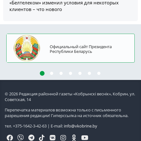
«Белтелеком» изменил условия для некоторых
клиентов – что нового
Официальный сайт Президента
Республики Беларусь
© 2026 Редакция районной газеты «Кобрынскi веснiк», Кобрин, ул.
Советская, 14
Перепечатка материалов возможна только с письменного
разрешения редакции! Гиперссылка на источник обязательна.
тел. +375-1642-3-42-63 | E-mail:
info@vkobrine.by