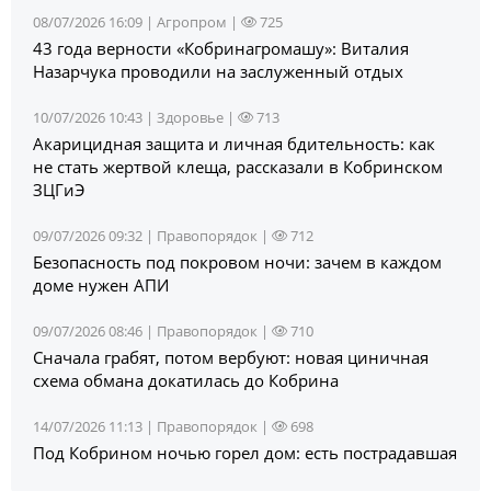
08/07/2026 16:09 |
Агропром
|
725
43 года верности «Кобринагромашу»: Виталия
Назарчука проводили на заслуженный отдых
10/07/2026 10:43 |
Здоровье
|
713
Акарицидная защита и личная бдительность: как
не стать жертвой клеща, рассказали в Кобринском
ЗЦГиЭ
09/07/2026 09:32 |
Правопорядок
|
712
Безопасность под покровом ночи: зачем в каждом
доме нужен АПИ
09/07/2026 08:46 |
Правопорядок
|
710
Сначала грабят, потом вербуют: новая циничная
схема обмана докатилась до Кобрина
14/07/2026 11:13 |
Правопорядок
|
698
Под Кобрином ночью горел дом: есть пострадавшая