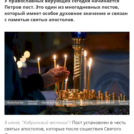
У православных верующих сегодня начинается
Петров пост. Это один из многодневных постов,
который имеет особое духовное значение и связан
с памятью святых апостолов.
8 июня, "Кобринский вестник"/
Пост установлен в честь
святых апостолов, которые после сошествия Святого