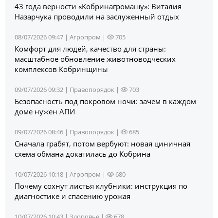
43 года верности «Кобринагромашу»: Виталия
Назарчука проводили на заслуженный отдых
08/07/2026 09:47 |
Агропром
|
705
Комфорт для людей, качество для страны:
масштабное обновление животноводческих
комплексов Кобринщины
09/07/2026 09:32 |
Правопорядок
|
703
Безопасность под покровом ночи: зачем в каждом
доме нужен АПИ
09/07/2026 08:46 |
Правопорядок
|
685
Сначала грабят, потом вербуют: новая циничная
схема обмана докатилась до Кобрина
10/07/2026 10:18 |
Агропром
|
680
Почему сохнут листья клубники: инструкция по
диагностике и спасению урожая
10/07/2026 10:43 |
Здоровье
|
678