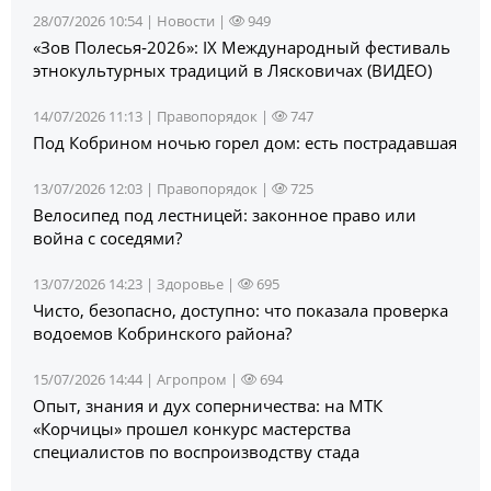
28/07/2026 10:54 |
Новости
|
949
«Зов Полесья‑2026»: IX Международный фестиваль
этнокультурных традиций в Лясковичах (ВИДЕО)
14/07/2026 11:13 |
Правопорядок
|
747
Под Кобрином ночью горел дом: есть пострадавшая
13/07/2026 12:03 |
Правопорядок
|
725
Велосипед под лестницей: законное право или
война с соседями?
13/07/2026 14:23 |
Здоровье
|
695
Чисто, безопасно, доступно: что показала проверка
водоемов Кобринского района?
15/07/2026 14:44 |
Агропром
|
694
Опыт, знания и дух соперничества: на МТК
«Корчицы» прошел конкурс мастерства
специалистов по воспроизводству стада