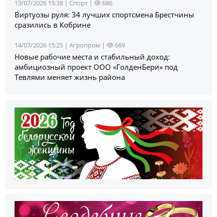
13/07/2026 15:38 |
Спорт
|
686
Виртуозы руля: 34 лучших спортсмена Брестчины
сразились в Кобрине
14/07/2026 15:25 |
Агропром
|
669
Новые рабочие места и стабильный доход:
амбициозный проект ООО «ГолденБери» под
Тевлями меняет жизнь района