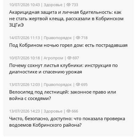
10/07/2026 10:43 |
Здоровье
|
733
Акарицидная защита и личная бдительность: как
не стать жертвой клеща, рассказали в Кобринском
ЗЦГиЭ
14/07/2026 11:13 |
Правопорядок
|
718
Под Кобрином ночью горел дом: есть пострадавшая
10/07/2026 10:18 |
Агропром
|
697
Почему сохнут листья клубники: инструкция по
диагностике и спасению урожая
13/07/2026 12:03 |
Правопорядок
|
695
Велосипед под лестницей: законное право или
война с соседями?
13/07/2026 14:23 |
Здоровье
|
666
Чисто, безопасно, доступно: что показала проверка
водоемов Кобринского района?