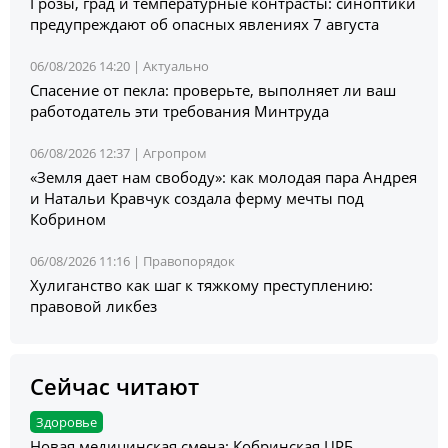
Грозы, град и температурные контрасты: синоптики
предупреждают об опасных явлениях 7 августа
06/08/2026 14:20 |
Актуально
Спасение от пекла: проверьте, выполняет ли ваш
работодатель эти требования Минтруда
06/08/2026 12:37 |
Агропром
«Земля дает нам свободу»: как молодая пара Андрея
и Натальи Кравчук создала ферму мечты под
Кобрином
06/08/2026 11:16 |
Правопорядок
Хулиганство как шаг к тяжкому преступлению:
правовой ликбез
Сейчас читают
Здоровье
Новая медицинская смена: Кобринская ЦРБ