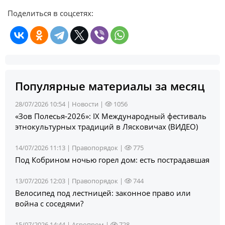
Поделиться в соцсетях:
Популярные материалы за месяц
28/07/2026 10:54 |
Новости
|
1056
«Зов Полесья‑2026»: IX Международный фестиваль
этнокультурных традиций в Лясковичах (ВИДЕО)
14/07/2026 11:13 |
Правопорядок
|
775
Под Кобрином ночью горел дом: есть пострадавшая
13/07/2026 12:03 |
Правопорядок
|
744
Велосипед под лестницей: законное право или
война с соседями?
15/07/2026 14:44 |
Агропром
|
728