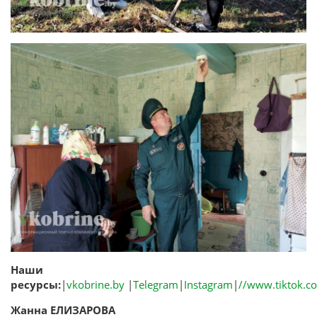
Наши
ресурсы:
|
vkobrine.by
|
Telegram
|
Instagram
|
//www.tiktok.c
Жанна ЕЛИЗАРОВА