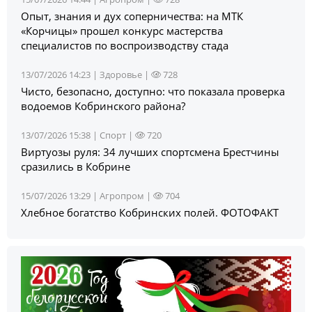
Опыт, знания и дух соперничества: на МТК
«Корчицы» прошел конкурс мастерства
специалистов по воспроизводству стада
13/07/2026 14:23 |
Здоровье
|
728
Чисто, безопасно, доступно: что показала проверка
водоемов Кобринского района?
13/07/2026 15:38 |
Спорт
|
720
Виртуозы руля: 34 лучших спортсмена Брестчины
сразились в Кобрине
15/07/2026 13:29 |
Агропром
|
704
Хлебное богатство Кобринских полей. ФОТОФАКТ