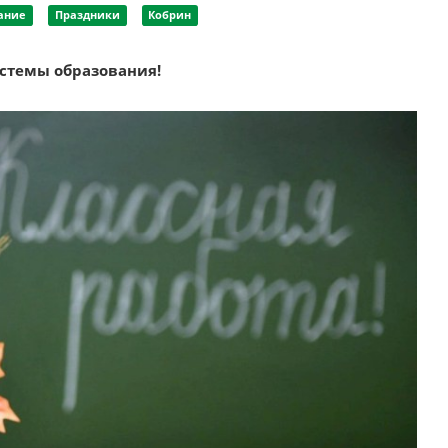
ание
Праздники
Кобрин
стемы образования!