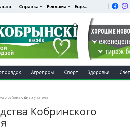
льно
Справка
Реклама
Еще...
опорядок
Агропром
Спорт
Здоровье
Свет
кого района с Днем учителя
дства Кобринского
ля