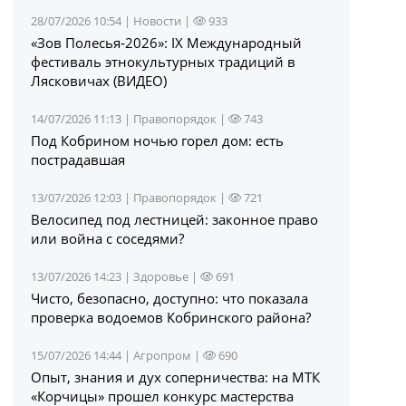
28/07/2026 10:54 |
Новости
|
933
«Зов Полесья‑2026»: IX Международный
фестиваль этнокультурных традиций в
Лясковичах (ВИДЕО)
14/07/2026 11:13 |
Правопорядок
|
743
Под Кобрином ночью горел дом: есть
пострадавшая
13/07/2026 12:03 |
Правопорядок
|
721
Велосипед под лестницей: законное право
или война с соседями?
13/07/2026 14:23 |
Здоровье
|
691
Чисто, безопасно, доступно: что показала
проверка водоемов Кобринского района?
15/07/2026 14:44 |
Агропром
|
690
Опыт, знания и дух соперничества: на МТК
«Корчицы» прошел конкурс мастерства