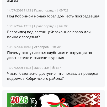
ЗЦГиЭ
14/07/2026 11:13 |
Правопорядок
|
729
Под Кобрином ночью горел дом: есть пострадавшая
13/07/2026 12:03 |
Правопорядок
|
706
Велосипед под лестницей: законное право или
война с соседями?
10/07/2026 10:18 |
Агропром
|
701
Почему сохнут листья клубники: инструкция по
диагностике и спасению урожая
13/07/2026 14:23 |
Здоровье
|
677
Чисто, безопасно, доступно: что показала проверка
водоемов Кобринского района?