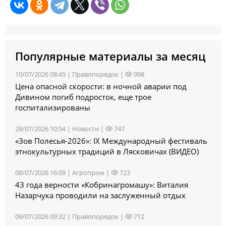
Популярные материалы за месяц
10/07/2026 08:45 |
Правопорядок
|
998
Цена опасной скорости: в ночной аварии под
Дивином погиб подросток, еще трое
госпитализированы
28/07/2026 10:54 |
Новости
|
747
«Зов Полесья‑2026»: IX Международный фестиваль
этнокультурных традиций в Лясковичах (ВИДЕО)
08/07/2026 16:09 |
Агропром
|
723
43 года верности «Кобринагромашу»: Виталия
Назарчука проводили на заслуженный отдых
09/07/2026 09:32 |
Правопорядок
|
712