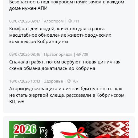
Безопасность под покровом ночи: зачем в каждом
доме нужен АПИ
08/07/2026 09:47 |
Агропром
|
711
Комфорт для людей, качество для страны:
масштабное обновление животноводческих
комплексов Кобринщины
09/07/2026 08:46 |
Правопорядок
|
709
Сначала грабят, потом вербуют: новая циничная
схема обмана докатилась до Кобрина
10/07/2026 10:43 |
Здоровье
|
707
Акарицидная защита и личная бдительность: как
не стать жертвой клеща, рассказали в Кобринском
ЗЦГиЭ