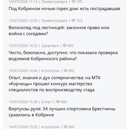
14/07/2026 11:13 |
Правопорядок
|
745
Под Кобрином ночью горел дом: есть пострадавшая
13/07/2026 12:03 |
Правопорядок
|
723
Велосипед под лестницей: законное право или
война с соседями?
13/07/2026 14:23 |
Здоровье
|
693
Чисто, безопасно, доступно: что показала проверка
водоемов Кобринского района?
15/07/2026 14:44 |
Агропром
|
692
Опыт, знания и дух соперничества: на МТК
«Корчицы» прошел конкурс мастерства
специалистов по воспроизводству стада
13/07/2026 15:38 |
Спорт
|
683
Виртуозы руля: 34 лучших спортсмена Брестчины
сразились в Кобрине
14/07/2026 15:25 |
Агропром
|
669