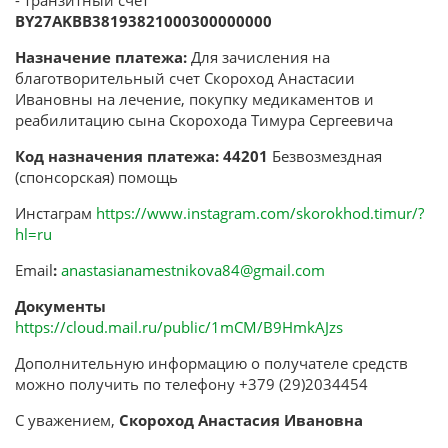
BY27AKBB38193821000300000000
Назначение платежа:
Для зачисления на
благотворительный счет Скороход Анастасии
Ивановны на лечение, покупку медикаментов и
реабилитацию сына Скорохода Тимура Сергеевича
Код назначения платежа: 44201
Безвозмездная
(спонсорская) помощь
Инстаграм
https://www.instagram.com/skorokhod.timur/?
hl=ru
Email
:
anastasianamestnikova84@gmail.com
Документы
https://cloud.mail.ru/public/1mCM/B9HmkAJzs
Дополнительную информацию о получателе средств
можно получить по телефону +379 (29)2034454
С уважением,
Скороход Анастасия Ивановна