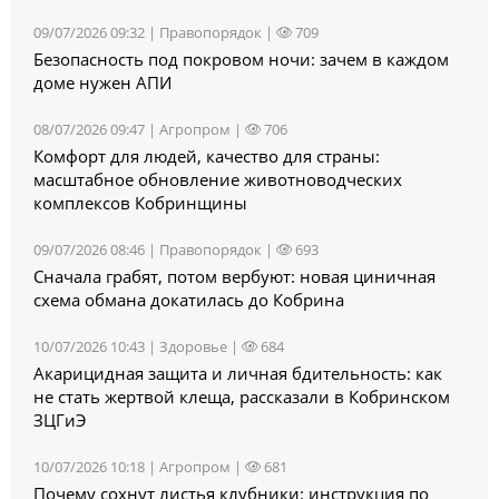
09/07/2026 09:32 |
Правопорядок
|
709
Безопасность под покровом ночи: зачем в каждом
доме нужен АПИ
08/07/2026 09:47 |
Агропром
|
706
Комфорт для людей, качество для страны:
масштабное обновление животноводческих
комплексов Кобринщины
09/07/2026 08:46 |
Правопорядок
|
693
Сначала грабят, потом вербуют: новая циничная
схема обмана докатилась до Кобрина
10/07/2026 10:43 |
Здоровье
|
684
Акарицидная защита и личная бдительность: как
не стать жертвой клеща, рассказали в Кобринском
ЗЦГиЭ
10/07/2026 10:18 |
Агропром
|
681
Почему сохнут листья клубники: инструкция по