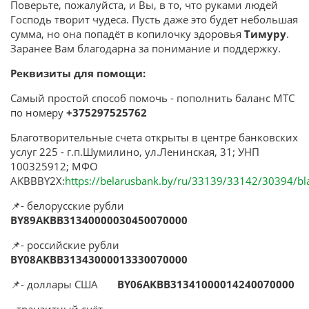
Поверьте, пожалуйста, и Вы, в то, что руками людей
Господь творит чудеса. Пусть даже это будет небольшая
сумма, но она попадёт в копилочку здоровья
Тимуру
.
Заранее Вам благодарна за понимание и поддержку.
Реквизиты для помощи:
Самый простой способ помочь - пополнить баланс МТС
по номеру
+375297525762
Благотворительные счета открыты в центре банковских
услуг 225 - г.п.Шумилино, ул.Ленинская, 31; УНП
100325912; МФО
AKBBBY2X:
https://belarusbank.by/ru/33139/33142/30394/bla
📌- белорусские рубли
BY89AKBB31340000030450070000
📌- российские рубли
BY08AKBB31343000013330070000
📌- доллары США
BY06AKBB31341000014240070000
- транзитный счёт