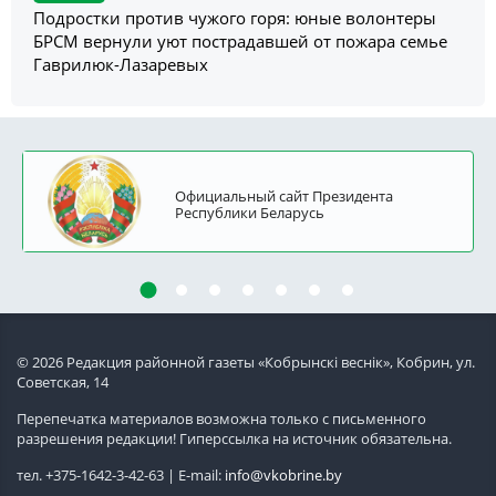
Подростки против чужого горя: юные волонтеры
БРСМ вернули уют пострадавшей от пожара семье
Гаврилюк-Лазаревых
Официальный сайт Президента
Республики Беларусь
© 2026 Редакция районной газеты «Кобрынскi веснiк», Кобрин, ул.
Советская, 14
Перепечатка материалов возможна только с письменного
разрешения редакции! Гиперссылка на источник обязательна.
тел. +375-1642-3-42-63 | E-mail:
info@vkobrine.by