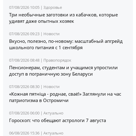
07/08/2026 10:05 |
Здоровье
Три необычные заготовки из кабачков, которые
удивят даже опытных хозяек
07/08/2026 09:23 |
Новости
Вкусно, полезно, по-новому: масштабный апгрейд
школьного питания с 1 сентября
07/08/2026 08:48 |
Правопорядок
Пенсионерам, студентам и учащимся упростили
доступ в пограничную зону Беларуси
07/08/2026 08:30 |
Новости
«Кожная пятніца - роднае, сваё!» Заглянули на час
патриотизма в Остромичи
07/08/2026 06:00 |
Актуально
Гороскоп: что обещают астрологи 7 августа
06/08/2026 15:36 |
Актуально