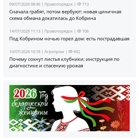
09/07/2026 08:46 |
Правопорядок
|
713
Сначала грабят, потом вербуют: новая циничная
схема обмана докатилась до Кобрина
14/07/2026 11:13 |
Правопорядок
|
706
Под Кобрином ночью горел дом: есть пострадавшая
10/07/2026 10:18 |
Агропром
|
692
Почему сохнут листья клубники: инструкция по
диагностике и спасению урожая