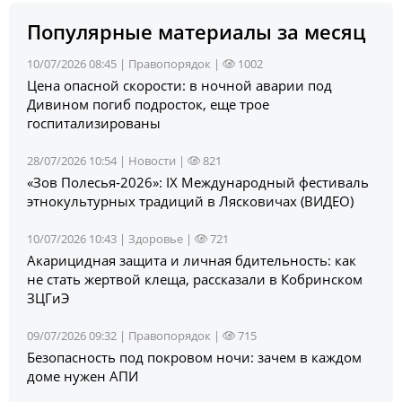
Популярные материалы за месяц
10/07/2026 08:45 |
Правопорядок
|
1002
Цена опасной скорости: в ночной аварии под
Дивином погиб подросток, еще трое
госпитализированы
28/07/2026 10:54 |
Новости
|
821
«Зов Полесья‑2026»: IX Международный фестиваль
этнокультурных традиций в Лясковичах (ВИДЕО)
10/07/2026 10:43 |
Здоровье
|
721
Акарицидная защита и личная бдительность: как
не стать жертвой клеща, рассказали в Кобринском
ЗЦГиЭ
09/07/2026 09:32 |
Правопорядок
|
715
Безопасность под покровом ночи: зачем в каждом
доме нужен АПИ