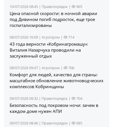
10/07/2026 08:45 |
Правопорядок
|
965
Цена опасной скорости: в ночной аварии
под Дивином погиб подросток, еще трое
госпитализированы
08/07/2026 16:09 |
Агропром
|
714
43 года верности «Кобринагромашу»:
Виталия Назарчука проводили на
заслуженный отдых
08/07/2026 09:47 |
Агропром
|
706
Комфорт для людей, качество для страны:
масштабное обновление животноводческих
комплексов Кобринщины
09/07/2026 09:32 |
Правопорядок
|
704
Безопасность под покровом ночи: зачем в
каждом доме нужен АПИ
09/07/2026 08:46 |
Правопорядок
|
685