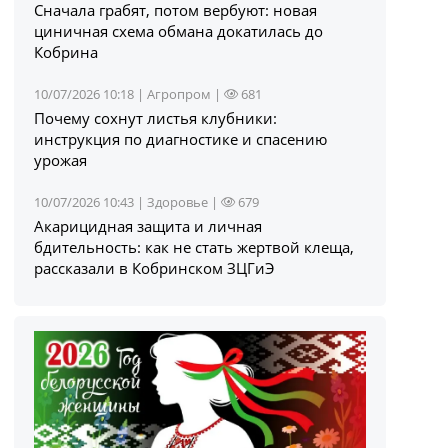
Сначала грабят, потом вербуют: новая
циничная схема обмана докатилась до
Кобрина
10/07/2026 10:18 |
Агропром
|
681
Почему сохнут листья клубники:
инструкция по диагностике и спасению
урожая
10/07/2026 10:43 |
Здоровье
|
679
Акарицидная защита и личная
бдительность: как не стать жертвой клеща,
рассказали в Кобринском ЗЦГиЭ