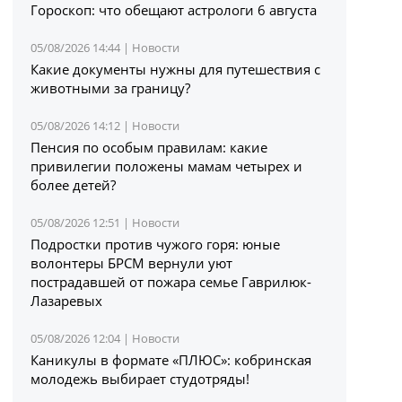
Гороскоп: что обещают астрологи 6 августа
05/08/2026 14:44 |
Новости
Какие документы нужны для путешествия с
животными за границу?
05/08/2026 14:12 |
Новости
Пенсия по особым правилам: какие
привилегии положены мамам четырех и
более детей?
05/08/2026 12:51 |
Новости
Подростки против чужого горя: юные
волонтеры БРСМ вернули уют
пострадавшей от пожара семье Гаврилюк-
Лазаревых
05/08/2026 12:04 |
Новости
Каникулы в формате «ПЛЮС»: кобринская
молодежь выбирает студотряды!