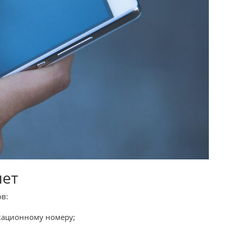
нет
ов:
кационному номеру;