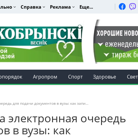
льно
Справка
Реклама
Еще...
опорядок
Агропром
Спорт
Здоровье
Свет
ередь для подачи документов в вузы: как запи...
ла электронная очередь
в в вузы: как