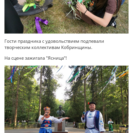
Гости праздника с удовольствием подпевали
творческим коллективам Кобринщины.
На сцене зажигала "Ясница"!