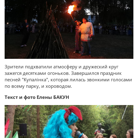
Зрители подхватили атмосферу и дружеский круг
зажегся десятками огоньков. Завершился праздник
песней "Купалінка", которая лилась звонкими голосами
по всему парку, и хороводом.
Текст и фото Елены БАКУН