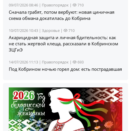
09/07/2026 08:46 |
Правопорядок
|
710
Сначала грабят, потом вербуют: новая циничная
схема обмана докатилась до Кобрина
10/07/2026 10:43 |
Здоровье
|
710
Акарицидная защита и личная бдительность: как
не стать жертвой клеща, рассказали в Кобринском
ЗЦГиЭ
14/07/2026 11:13 |
Правопорядок
|
693
Под Кобрином ночью горел дом: есть пострадавшая