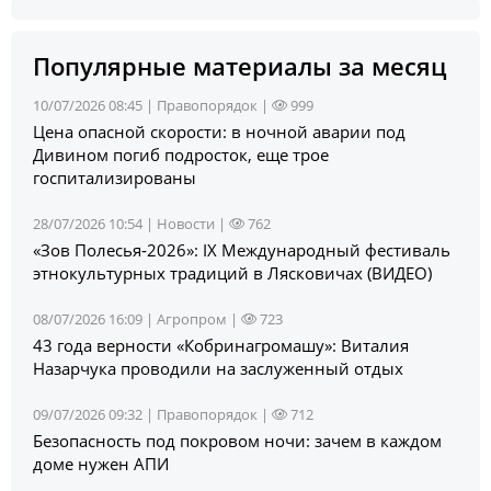
Популярные материалы за месяц
10/07/2026 08:45 |
Правопорядок
|
999
Цена опасной скорости: в ночной аварии под
Дивином погиб подросток, еще трое
госпитализированы
28/07/2026 10:54 |
Новости
|
762
«Зов Полесья‑2026»: IX Международный фестиваль
этнокультурных традиций в Лясковичах (ВИДЕО)
08/07/2026 16:09 |
Агропром
|
723
43 года верности «Кобринагромашу»: Виталия
Назарчука проводили на заслуженный отдых
09/07/2026 09:32 |
Правопорядок
|
712
Безопасность под покровом ночи: зачем в каждом
доме нужен АПИ