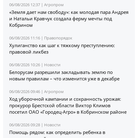
06/08/2026 12:37 |
Агропром
«Земля дает нам свободу»: как молодая пара Андрея
и Натальи Кравчук создала ферму мечты под
Кобрином
06/08/2026 11:16 |
Правопорядок
Хулиганство как шаг к тяжкому преступлению:
правовой ликбез
06/08/2026 10:26 |
Новости
Белорусам разрешили закладывать землю по
новым правилам – что изменится уже в декабре
06/08/2026 09:46 |
Агропром
Ход уборочной кампании и сохранность урожая:
прокурор Брестской области Виктор Климов
посетил ОАО «Городец-Агро» в Кобринском районе
06/08/2026 09:28 |
Новости
Помощь рядом: как определить ребенка в