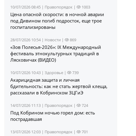
10/07/2026 08:45 |
Правопорядок
|
1003
Цена опасной скорости: в ночной аварии
под Дивином погиб подросток, еще трое
госпитализированы
28/07/2026 10:54 |
Новости
|
869
«Зов Полесья‑2026»: IX Международный
фестиваль этнокультурных традиций в
Лясковичах (ВИДЕО)
10/07/2026 10:43 |
Здоровье
|
739
Акарицидная защита и личная
бдительность: как не стать жертвой клеща,
рассказали в Кобринском ЗЦГиЭ
14/07/2026 11:13 |
Правопорядок
|
724
Под Кобрином ночью горел дом: есть
пострадавшая
13/07/2026 12:03 |
Правопорядок
|
701