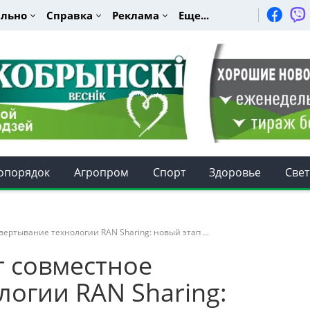
льно
Справка
Реклама
Еще...
опорядок
Агропром
Спорт
Здоровье
Свет
ертывание технологии RAN Sharing: новый этап ...
 совместное
огии RAN Sharing: