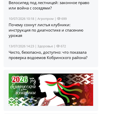
Велосипед под лестницей: законное право
или война с соседями?
10/07/2026 10:18 |
Агропром
|
699
Почему сохнут листья клубники:
инструкция по диагностике и спасению
урожая
13/07/2026 14:23 |
Здоровье
|
672
Чисто, безопасно, доступно: что показала
проверка водоемов Кобринского района?