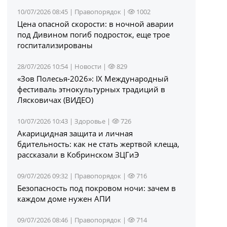
10/07/2026 08:45 |
Правопорядок
|
1002
Цена опасной скорости: в ночной аварии
под Дивином погиб подросток, еще трое
госпитализированы
28/07/2026 10:54 |
Новости
|
829
«Зов Полесья‑2026»: IX Международный
фестиваль этнокультурных традиций в
Лясковичах (ВИДЕО)
10/07/2026 10:43 |
Здоровье
|
726
Акарицидная защита и личная
бдительность: как не стать жертвой клеща,
рассказали в Кобринском ЗЦГиЭ
09/07/2026 09:32 |
Правопорядок
|
716
Безопасность под покровом ночи: зачем в
каждом доме нужен АПИ
09/07/2026 08:46 |
Правопорядок
|
714