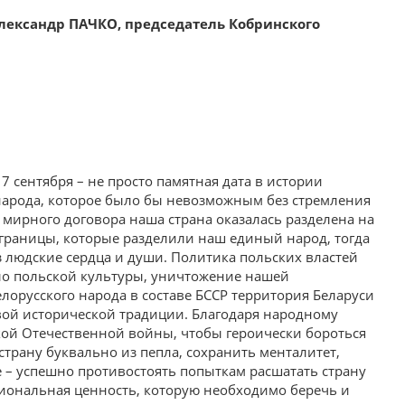
лександр ПАЧКО, председатель Кобринского
7 сентября – не просто памятная дата в истории
народа, которое было бы невозможным без стремления
 мирного договора наша страна оказалась разделена на
, границы, которые разделили наш единый народ, тогда
з людские сердца и души. Политика польских властей
ло польской культуры, уничтожение нашей
орусского народа в составе БССР территория Беларуси
овой исторической традиции. Благодаря народному
кой Отечественной войны, чтобы героически бороться
страну буквально из пепла, сохранить менталитет,
е – успешно противостоять попыткам расшатать страну
циональная ценность, которую необходимо беречь и