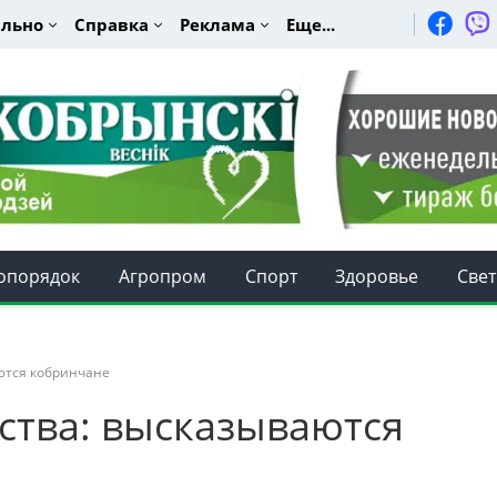
льно
Справка
Реклама
Еще...
опорядок
Агропром
Спорт
Здоровье
Свет
ются кобринчане
ства: высказываются