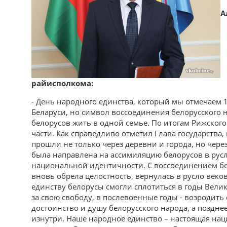
А
райисполкома:
- День народного единства, который мы отмечаем 1
Беларуси, но символ воссоединения белорусского 
белорусов жить в одной семье. По итогам Рижского
части. Как справедливо отметил Глава государства
прошли не только через деревни и города, но чере
была направлена на ассимиляцию белорусов в рус
национальной идентичности. С воссоединением бел
вновь обрела целостность, вернулась в русло век
единству белорусы смогли сплотиться в годы Вели
за свою свободу, в послевоенные годы - возродить 
достоинство и душу белорусского народа, а поздне
изнутри. Наше народное единство – настоящая на