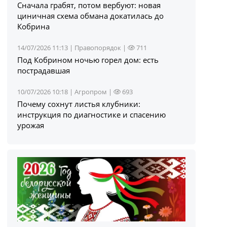
Сначала грабят, потом вербуют: новая
циничная схема обмана докатилась до
Кобрина
14/07/2026 11:13 |
Правопорядок
|
711
Под Кобрином ночью горел дом: есть
пострадавшая
10/07/2026 10:18 |
Агропром
|
693
Почему сохнут листья клубники:
инструкция по диагностике и спасению
урожая