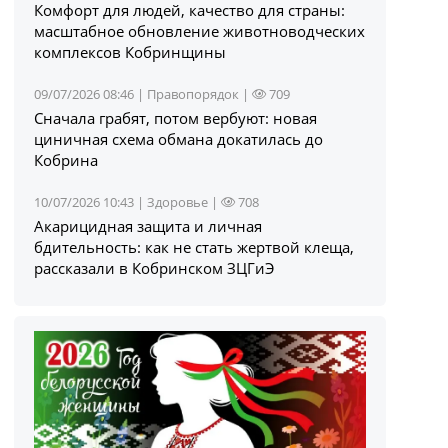
Комфорт для людей, качество для страны:
масштабное обновление животноводческих
комплексов Кобринщины
09/07/2026 08:46 |
Правопорядок
|
709
Сначала грабят, потом вербуют: новая
циничная схема обмана докатилась до
Кобрина
10/07/2026 10:43 |
Здоровье
|
708
Акарицидная защита и личная
бдительность: как не стать жертвой клеща,
рассказали в Кобринском ЗЦГиЭ