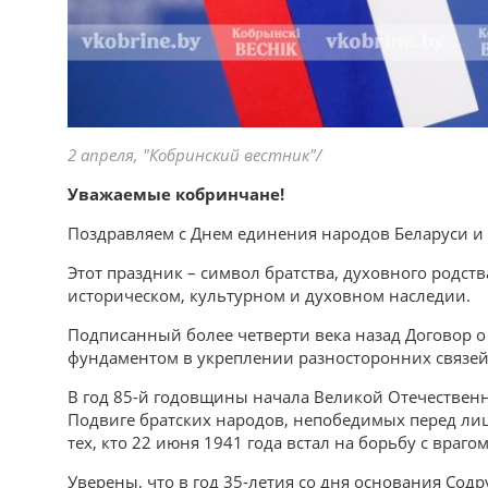
2 апреля, "Кобринский вестник"/
Уважаемые кобринчане!
Поздравляем с Днем единения народов Беларуси и 
Этот праздник – символ братства, духовного родс
историческом, культурном и духовном наследии.
Подписанный более четверти века назад Договор о
фундаментом в укреплении разносторонних связе
В год 85-й годовщины начала Великой Отечествен
Подвиге братских народов, непобедимых перед лиц
тех, кто 22 июня 1941 года встал на борьбу с враго
Уверены, что в год 35-летия со дня основания Сод