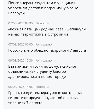
Пенсионерам, студентам и учащимся
упростили доступ в пограничную зону
Беларуси
07/08/2026 08:30 |
Новости
«Кожная пятніца - роднае, сваё!» Заглянули
на час патриотизма в Остромичи
07/08/2026 06:00 |
Актуально
Гороскоп: что обещают астрологи 7 августа
06/08/2026 15:36 |
Актуально
Без паники и тоски по дому: психолог
объяснила, как студенту быстро
адаптироваться в новом городе
06/08/2026 14:56 |
Новости
Грозы, град и температурные контрасты:
синоптики предупреждают об опасных
явлениях 7 августа