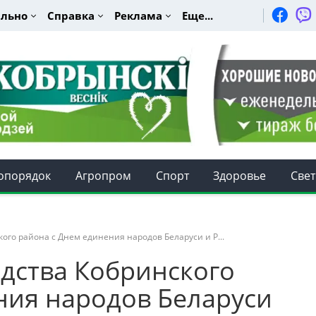
льно
Справка
Реклама
Еще...
опорядок
Агропром
Спорт
Здоровье
Свет
ого района с Днем единения народов Беларуси и Р...
дства Кобринского
ния народов Беларуси