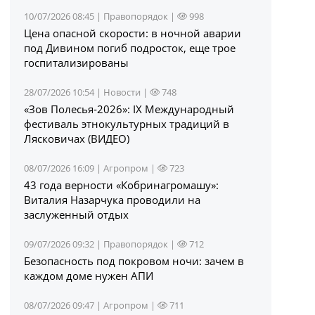
10/07/2026 08:45 |
Правопорядок
|
998
Цена опасной скорости: в ночной аварии
под Дивином погиб подросток, еще трое
госпитализированы
28/07/2026 10:54 |
Новости
|
748
«Зов Полесья‑2026»: IX Международный
фестиваль этнокультурных традиций в
Лясковичах (ВИДЕО)
08/07/2026 16:09 |
Агропром
|
723
43 года верности «Кобринагромашу»:
Виталия Назарчука проводили на
заслуженный отдых
09/07/2026 09:32 |
Правопорядок
|
712
Безопасность под покровом ночи: зачем в
каждом доме нужен АПИ
08/07/2026 09:47 |
Агропром
|
711