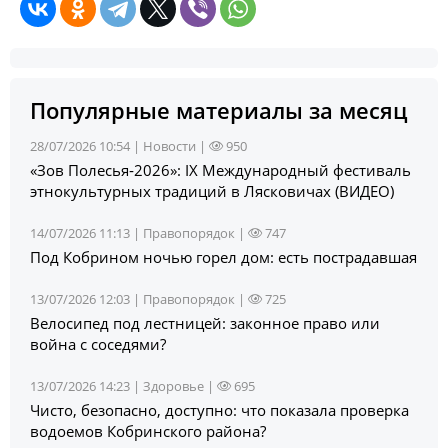
Популярные материалы за месяц
28/07/2026 10:54 |
Новости
|
950
«Зов Полесья‑2026»: IX Международный фестиваль
этнокультурных традиций в Лясковичах (ВИДЕО)
14/07/2026 11:13 |
Правопорядок
|
747
Под Кобрином ночью горел дом: есть пострадавшая
13/07/2026 12:03 |
Правопорядок
|
725
Велосипед под лестницей: законное право или
война с соседями?
13/07/2026 14:23 |
Здоровье
|
695
Чисто, безопасно, доступно: что показала проверка
водоемов Кобринского района?