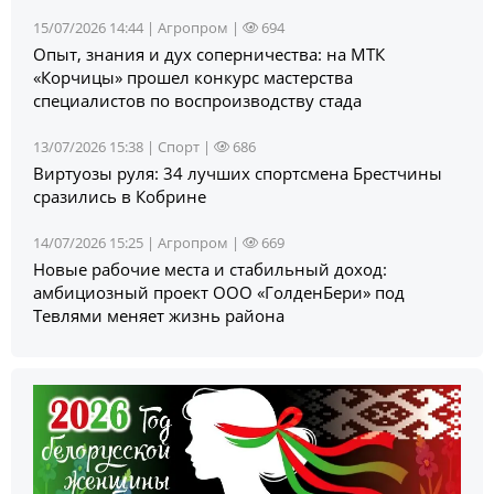
15/07/2026 14:44 |
Агропром
|
694
Опыт, знания и дух соперничества: на МТК
«Корчицы» прошел конкурс мастерства
специалистов по воспроизводству стада
13/07/2026 15:38 |
Спорт
|
686
Виртуозы руля: 34 лучших спортсмена Брестчины
сразились в Кобрине
14/07/2026 15:25 |
Агропром
|
669
Новые рабочие места и стабильный доход:
амбициозный проект ООО «ГолденБери» под
Тевлями меняет жизнь района