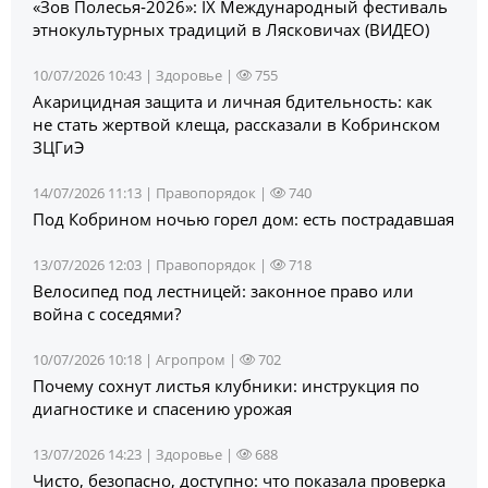
«Зов Полесья‑2026»: IX Международный фестиваль
этнокультурных традиций в Лясковичах (ВИДЕО)
10/07/2026 10:43 |
Здоровье
|
755
Акарицидная защита и личная бдительность: как
не стать жертвой клеща, рассказали в Кобринском
ЗЦГиЭ
14/07/2026 11:13 |
Правопорядок
|
740
Под Кобрином ночью горел дом: есть пострадавшая
13/07/2026 12:03 |
Правопорядок
|
718
Велосипед под лестницей: законное право или
война с соседями?
10/07/2026 10:18 |
Агропром
|
702
Почему сохнут листья клубники: инструкция по
диагностике и спасению урожая
13/07/2026 14:23 |
Здоровье
|
688
Чисто, безопасно, доступно: что показала проверка