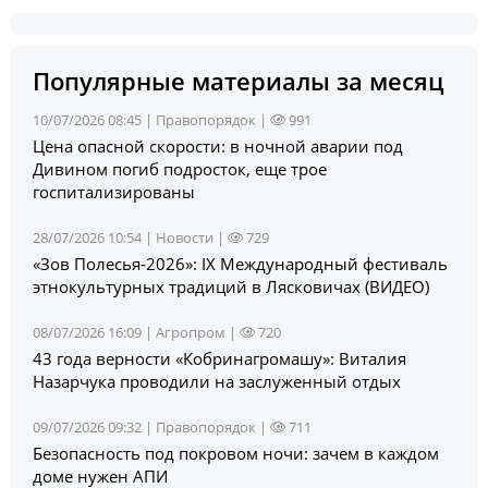
Популярные материалы за месяц
10/07/2026 08:45 |
Правопорядок
|
991
Цена опасной скорости: в ночной аварии под
Дивином погиб подросток, еще трое
госпитализированы
28/07/2026 10:54 |
Новости
|
729
«Зов Полесья‑2026»: IX Международный фестиваль
этнокультурных традиций в Лясковичах (ВИДЕО)
08/07/2026 16:09 |
Агропром
|
720
43 года верности «Кобринагромашу»: Виталия
Назарчука проводили на заслуженный отдых
09/07/2026 09:32 |
Правопорядок
|
711
Безопасность под покровом ночи: зачем в каждом
доме нужен АПИ