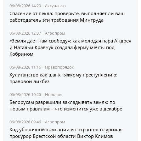
06/08/2026 14:20 |
Актуально
Спасение от пекла: проверьте, выполняет ли ваш
работодатель эти требования Минтруда
06/08/2026 12:37 |
Агропром
«Земля дает нам свободу»: как молодая пара Андрея
и Натальи Кравчук создала ферму мечты под
Кобрином
06/08/2026 11:16 |
Правопорядок
Хулиганство как шаг к тяжкому преступлению:
правовой ликбез
06/08/2026 10:26 |
Новости
Белорусам разрешили закладывать землю по
новым правилам – что изменится уже в декабре
06/08/2026 09:46 |
Агропром
Ход уборочной кампании и сохранность урожая:
прокурор Брестской области Виктор Климов