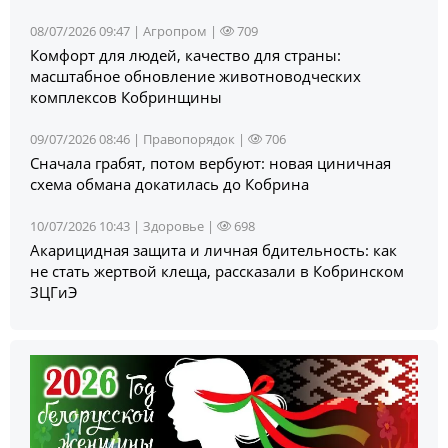
08/07/2026 09:47 |
Агропром
|
709
Комфорт для людей, качество для страны:
масштабное обновление животноводческих
комплексов Кобринщины
09/07/2026 08:46 |
Правопорядок
|
706
Сначала грабят, потом вербуют: новая циничная
схема обмана докатилась до Кобрина
10/07/2026 10:43 |
Здоровье
|
698
Акарицидная защита и личная бдительность: как
не стать жертвой клеща, рассказали в Кобринском
ЗЦГиЭ