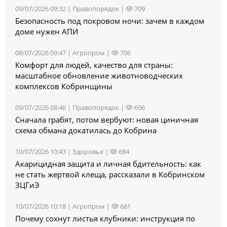
09/07/2026 09:32 |
Правопорядок
|
709
Безопасность под покровом ночи: зачем в каждом
доме нужен АПИ
08/07/2026 09:47 |
Агропром
|
706
Комфорт для людей, качество для страны:
масштабное обновление животноводческих
комплексов Кобринщины
09/07/2026 08:46 |
Правопорядок
|
696
Сначала грабят, потом вербуют: новая циничная
схема обмана докатилась до Кобрина
10/07/2026 10:43 |
Здоровье
|
684
Акарицидная защита и личная бдительность: как
не стать жертвой клеща, рассказали в Кобринском
ЗЦГиЭ
10/07/2026 10:18 |
Агропром
|
681
Почему сохнут листья клубники: инструкция по