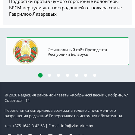
Подростки против чужого горя: юные волонтеры
БРСМ вернули уют пострадавшей от пожара семье
Гаврилюк-Лазаревых
Официальный сайт Президента
Республики Беларусь
© 2026 Редакция районной газеты «Кобрынскi веснiк», Кобрин, ул.
Советская, 14
Перепечатка материалов возможна только с письменного
разрешения редакции! Гиперссылка на источник обязательна.
тел. +375-1642-3-42-63 | E-mail:
info@vkobrine.by