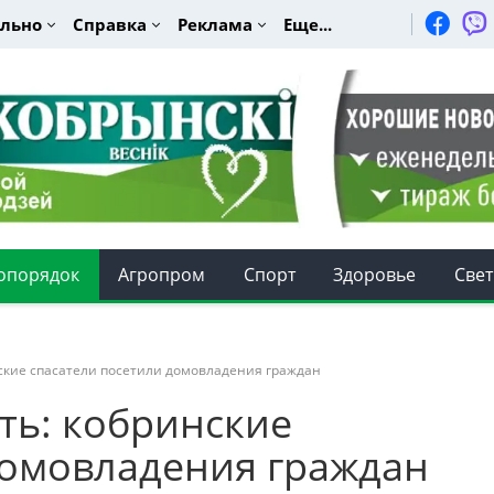
льно
Справка
Реклама
Еще...
опорядок
Агропром
Спорт
Здоровье
Свет
инские спасатели посетили домовладения граждан
сть: кобринские
домовладения граждан