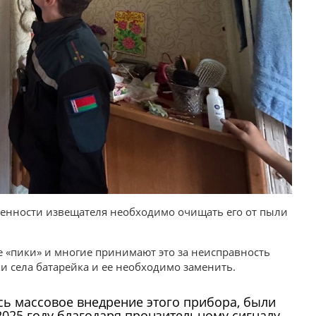
енности извещателя необходимо очищать его от пыли
 «пики» и многие принимают это за неисправность
ки села батарейка и ее необходимо заменить.
ось массовое внедрение этого прибора, были
 2025 году благодаря пронзительному сигналу