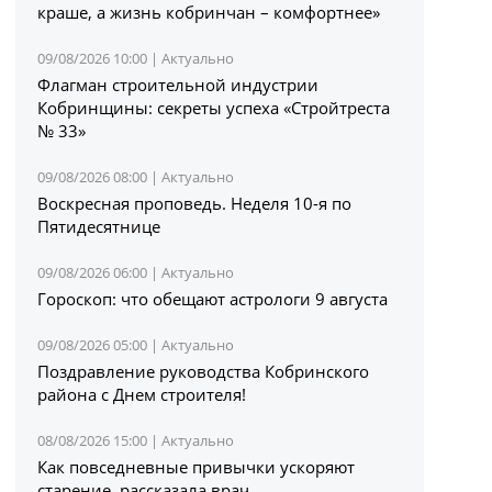
краше, а жизнь кобринчан – комфортнее»
09/08/2026 10:00 |
Актуально
Флагман строительной индустрии
Кобринщины: секреты успеха «Стройтреста
№ 33»
09/08/2026 08:00 |
Актуально
Воскресная проповедь. Неделя 10-я по
Пятидесятнице
09/08/2026 06:00 |
Актуально
Гороскоп: что обещают астрологи 9 августа
09/08/2026 05:00 |
Актуально
Поздравление руководства Кобринского
района с Днем строителя!
08/08/2026 15:00 |
Актуально
Как повседневные привычки ускоряют
старение, рассказала врач