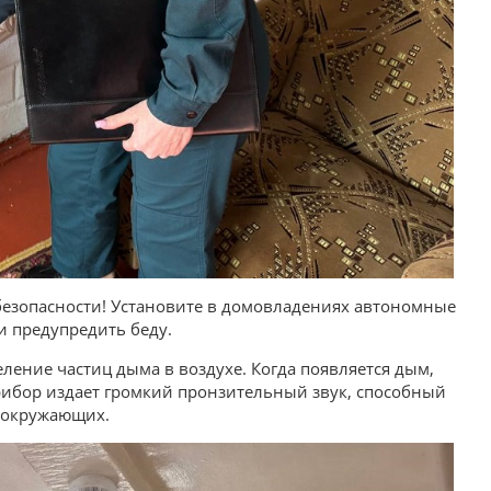
безопасности! Установите в домовладениях автономные
и предупредить беду.
ение частиц дыма в воздухе. Когда появляется дым,
прибор издает громкий пронзительный звук, способный
 окружающих.