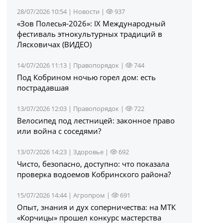
28/07/2026 10:54 |
Новости
|
937
«Зов Полесья‑2026»: IX Международный
фестиваль этнокультурных традиций в
Лясковичах (ВИДЕО)
14/07/2026 11:13 |
Правопорядок
|
744
Под Кобрином ночью горел дом: есть
пострадавшая
13/07/2026 12:03 |
Правопорядок
|
722
Велосипед под лестницей: законное право
или война с соседями?
13/07/2026 14:23 |
Здоровье
|
692
Чисто, безопасно, доступно: что показала
проверка водоемов Кобринского района?
15/07/2026 14:44 |
Агропром
|
691
Опыт, знания и дух соперничества: на МТК
«Корчицы» прошел конкурс мастерства