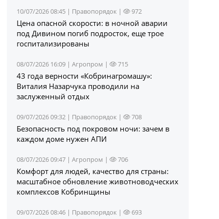
10/07/2026 08:45 |
Правопорядок
|
972
Цена опасной скорости: в ночной аварии
под Дивином погиб подросток, еще трое
госпитализированы
08/07/2026 16:09 |
Агропром
|
715
43 года верности «Кобринагромашу»:
Виталия Назарчука проводили на
заслуженный отдых
09/07/2026 09:32 |
Правопорядок
|
708
Безопасность под покровом ночи: зачем в
каждом доме нужен АПИ
08/07/2026 09:47 |
Агропром
|
706
Комфорт для людей, качество для страны:
масштабное обновление животноводческих
комплексов Кобринщины
09/07/2026 08:46 |
Правопорядок
|
693