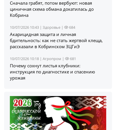
Сначала грабят, потом вербуют: новая
циничная схема обмана докатилась до
Кобрина
10/07/2026 10:43 |
Здоровье
|
684
Акарицидная защита и личная
бдительность: как не стать жертвой клеща,
рассказали в Кобринском ЗЦГиЭ
10/07/2026 10:18 |
Агропром
|
681
Почему сохнут листья клубники:
инструкция по диагностике и спасению
урожая