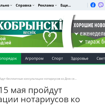
льно
Справка
Реклама
Еще...
опорядок
Агропром
Спорт
Здоровье
Свет
ойдут бесплатные консультации нотариусов ко Дню се...
 15 мая пройдут
ации нотариусов ко