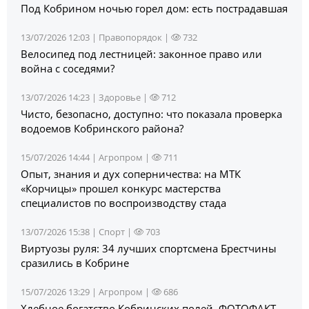
Под Кобрином ночью горел дом: есть пострадавшая
13/07/2026 12:03 |
Правопорядок
|
732
Велосипед под лестницей: законное право или
война с соседями?
13/07/2026 14:23 |
Здоровье
|
712
Чисто, безопасно, доступно: что показала проверка
водоемов Кобринского района?
15/07/2026 14:44 |
Агропром
|
711
Опыт, знания и дух соперничества: на МТК
«Корчицы» прошел конкурс мастерства
специалистов по воспроизводству стада
13/07/2026 15:38 |
Спорт
|
703
Виртуозы руля: 34 лучших спортсмена Брестчины
сразились в Кобрине
15/07/2026 13:29 |
Агропром
|
686
Хлебное богатство Кобринских полей. ФОТОФАКТ