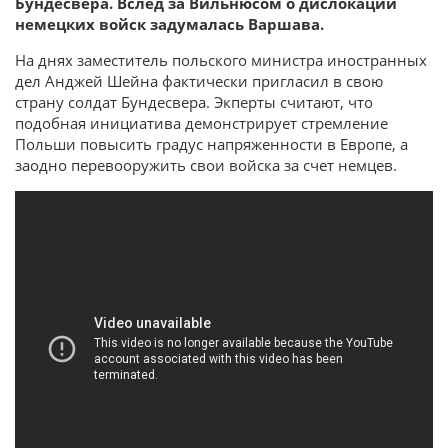
Бундесвера. Вслед за Вильнюсом о дислокации
немецких войск задумалась Варшава.
На днях заместитель польского министра иностранных
дел Анджей Шейна фактически пригласил в свою
страну солдат Бундесвера. Экперты считают, что
подобная инициатива демонстрирует стремление
Польши повысить градус напряженности в Европе, а
заодно перевооружить свои войска за счет немцев.