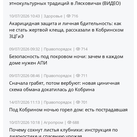
этнокультурных традиций в Лясковичах (ВИДЕО)
10/07/2026 10:43 |
Здоровье
|
716
Акарицидная защита и личная бдительность: как
не стать жертвой клеща, рассказали в Кобринском
ЗЦГиЭ
09/07/2026 09:32 |
Правопорядок
|
714
Безопасность под покровом ночи: зачем в каждом
доме нужен АПИ
09/07/2026 08:46 |
Правопорядок
|
711
Сначала грабят, потом вербуют: новая циничная
схема обмана докатилась до Кобрина
14/07/2026 11:13 |
Правопорядок
|
701
Под Кобрином ночью горел дом: есть пострадавшая
10/07/2026 10:18 |
Агропром
|
688
Почему сохнут листья клубники: инструкция по
диагностике и спасению урожая