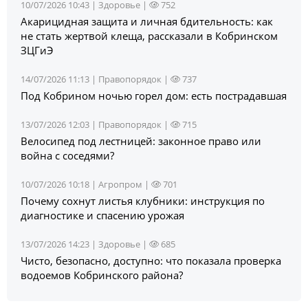
10/07/2026 10:43 |
Здоровье
|
752
Акарицидная защита и личная бдительность: как
не стать жертвой клеща, рассказали в Кобринском
ЗЦГиЭ
14/07/2026 11:13 |
Правопорядок
|
737
Под Кобрином ночью горел дом: есть пострадавшая
13/07/2026 12:03 |
Правопорядок
|
715
Велосипед под лестницей: законное право или
война с соседями?
10/07/2026 10:18 |
Агропром
|
701
Почему сохнут листья клубники: инструкция по
диагностике и спасению урожая
13/07/2026 14:23 |
Здоровье
|
685
Чисто, безопасно, доступно: что показала проверка
водоемов Кобринского района?