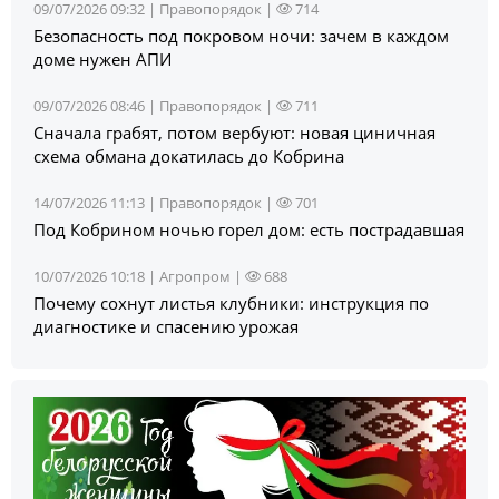
09/07/2026 09:32 |
Правопорядок
|
714
Безопасность под покровом ночи: зачем в каждом
доме нужен АПИ
09/07/2026 08:46 |
Правопорядок
|
711
Сначала грабят, потом вербуют: новая циничная
схема обмана докатилась до Кобрина
14/07/2026 11:13 |
Правопорядок
|
701
Под Кобрином ночью горел дом: есть пострадавшая
10/07/2026 10:18 |
Агропром
|
688
Почему сохнут листья клубники: инструкция по
диагностике и спасению урожая