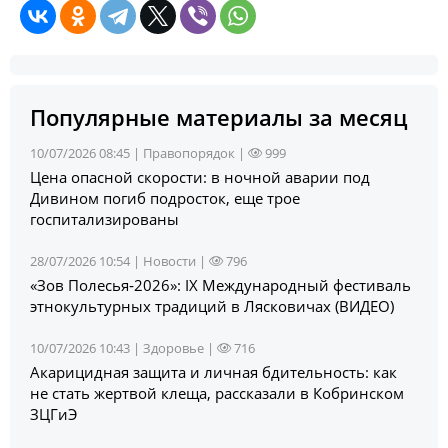
Популярные материалы за месяц
10/07/2026 08:45 |
Правопорядок
|
999
Цена опасной скорости: в ночной аварии под
Дивином погиб подросток, еще трое
госпитализированы
28/07/2026 10:54 |
Новости
|
796
«Зов Полесья‑2026»: IX Международный фестиваль
этнокультурных традиций в Лясковичах (ВИДЕО)
10/07/2026 10:43 |
Здоровье
|
716
Акарицидная защита и личная бдительность: как
не стать жертвой клеща, рассказали в Кобринском
ЗЦГиЭ