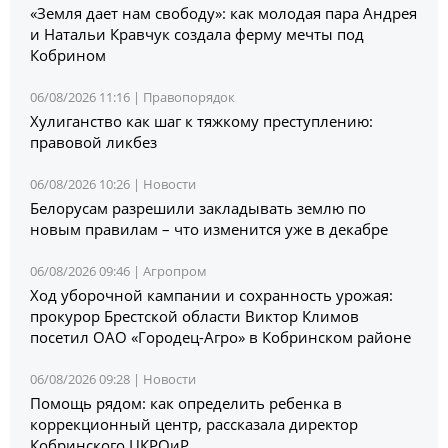
«Земля дает нам свободу»: как молодая пара Андрея
и Натальи Кравчук создала ферму мечты под
Кобрином
06/08/2026 11:16 |
Правопорядок
Хулиганство как шаг к тяжкому преступлению:
правовой ликбез
06/08/2026 10:26 |
Новости
Белорусам разрешили закладывать землю по
новым правилам – что изменится уже в декабре
06/08/2026 09:46 |
Агропром
Ход уборочной кампании и сохранность урожая:
прокурор Брестской области Виктор Климов
посетил ОАО «Городец-Агро» в Кобринском районе
06/08/2026 09:28 |
Новости
Помощь рядом: как определить ребенка в
коррекционный центр, рассказала директор
Кобринского ЦКРОиР