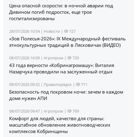
Цена опасной скорости: в ночной аварии под
Дивином погиб подросток, еще трое
госпитализированы
28/07/2026 10:54 |
Новости
|
727
«Зов Полесья‑2026»: IX Международный фестиваль
этнокультурных традиций в Лясковичах (ВИДЕО)
08/07/2026 16:09 |
Агропром
|
720
43 года верности «Кобринагромашу»: Виталия
Назарчука проводили на заслуженный отдых
09/07/2026 09:32 |
Правопорядок
|
711
Безопасность под покровом ночи: зачем в каждом
доме нужен АПИ
08/07/2026 09:47 |
Агропром
|
709
Комфорт для людей, качество для страны:
масштабное обновление животноводческих
комплексов Кобринщины