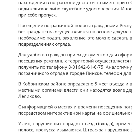
нахождения в погранзоне достаточно иметь при се
водительское либо служебное удостоверения. Ино
при себе пропуск.
Посещение пограничной полосы гражданами Респу
без гражданства осуществляется на основе докумен
необходимо подать заявление, это можно сделать
подразделениях отряда.
Для удобства граждан прием документов для офор
посещения режимных территорий осуществляется 
получить по телефону 8-01642-61-6-75. Аналогичн
пограничного отряда в городе Пинске, телефон для
В Кобринском районе определено 5 мест въезда и 
местными органами власти они находятся возле дер
Леликово.
С информацией о местах и времени посещения по
посредством интерактивной карты на официальном
У лиц, нарушивших порядок въезда (входа), врем
полосе, пропуска изымаются. Штраф за нарушение з