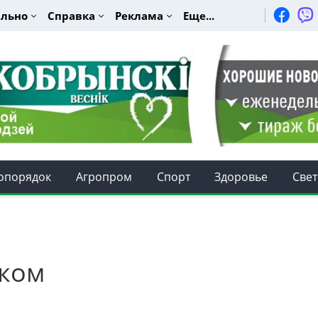
льно
Справка
Реклама
Еще...
опорядок
Агропром
Спорт
Здоровье
Свет
ском