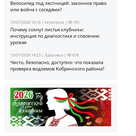
Велосипед под лестницей: законное право
или война с соседями?
10/07/2026 10:18 |
Агропром
|
701
Почему сохнут листья клубники:
инструкция по диагностике и спасению
урожая
13/07/2026 14:23 |
Здоровье
|
678
Чисто, безопасно, доступно: что показала
проверка водоемов Кобринского района?