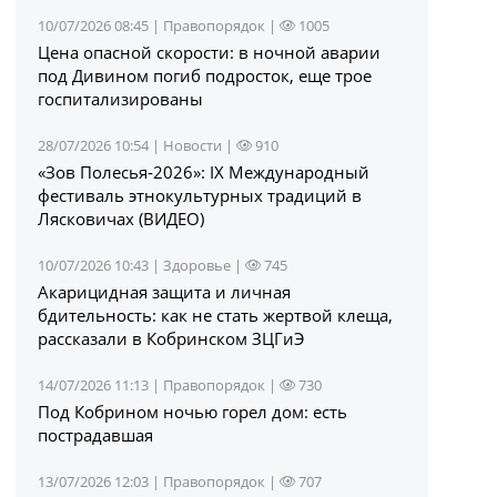
10/07/2026 08:45 |
Правопорядок
|
1005
Цена опасной скорости: в ночной аварии
под Дивином погиб подросток, еще трое
госпитализированы
28/07/2026 10:54 |
Новости
|
910
«Зов Полесья‑2026»: IX Международный
фестиваль этнокультурных традиций в
Лясковичах (ВИДЕО)
10/07/2026 10:43 |
Здоровье
|
745
Акарицидная защита и личная
бдительность: как не стать жертвой клеща,
рассказали в Кобринском ЗЦГиЭ
14/07/2026 11:13 |
Правопорядок
|
730
Под Кобрином ночью горел дом: есть
пострадавшая
13/07/2026 12:03 |
Правопорядок
|
707