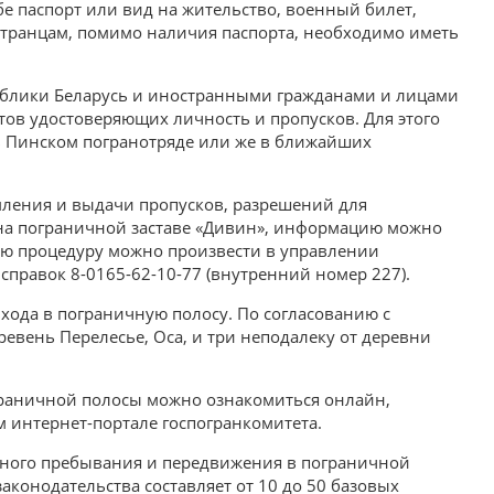
бе паспорт или вид на жительство, военный билет,
странцам, помимо наличия паспорта, необходимо иметь
блики Беларусь и иностранными гражданами и лицами
тов удостоверяющих личность и пропусков. Для этого
 в Пинском погранотряде или же в ближайших
мления и выдачи пропусков, разрешений для
на пограничной заставе «Дивин», информацию можно
ую процедуру можно произвести в управлении
 справок 8-0165-62-10-77 (внутренний номер 227).
входа в пограничную полосу. По согласованию с
евень Перелесье, Оса, и три неподалеку от деревни
граничной полосы можно ознакомиться онлайн,
 интернет-портале госпогранкомитета.
енного пребывания и передвижения в пограничной
аконодательства составляет от 10 до 50 базовых