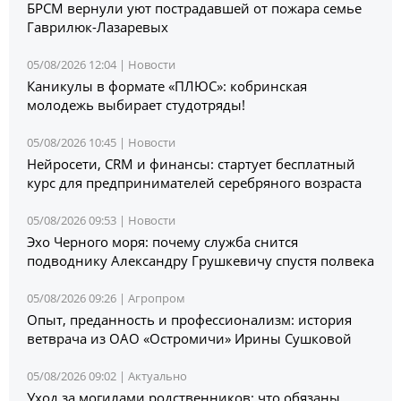
БРСМ вернули уют пострадавшей от пожара семье
Гаврилюк-Лазаревых
05/08/2026 12:04 |
Новости
Каникулы в формате «ПЛЮС»: кобринская
молодежь выбирает студотряды!
05/08/2026 10:45 |
Новости
Нейросети, CRM и финансы: стартует бесплатный
курс для предпринимателей серебряного возраста
05/08/2026 09:53 |
Новости
Эхо Черного моря: почему служба снится
подводнику Александру Грушкевичу спустя полвека
05/08/2026 09:26 |
Агропром
Опыт, преданность и профессионализм: история
ветврача из ОАО «Остромичи» Ирины Сушковой
05/08/2026 09:02 |
Актуально
Уход за могилами родственников: что обязаны