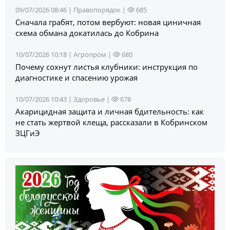
09/07/2026 08:46 |
Правопорядок
|
685
Сначала грабят, потом вербуют: новая циничная
схема обмана докатилась до Кобрина
10/07/2026 10:18 |
Агропром
|
680
Почему сохнут листья клубники: инструкция по
диагностике и спасению урожая
10/07/2026 10:43 |
Здоровье
|
678
Акарицидная защита и личная бдительность: как
не стать жертвой клеща, рассказали в Кобринском
ЗЦГиЭ