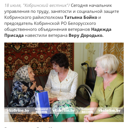
18 июля, "Кобринский вестник"/
Сегодня начальник
управления по труду, занятости и социальной защите
Кобринского райисполкома
Татьяна Бойко
и
председатель Кобринской РО Белорусского
общественного объединения ветеранов
Надежда
Присада
навестили ветерана
Веру Дородько.