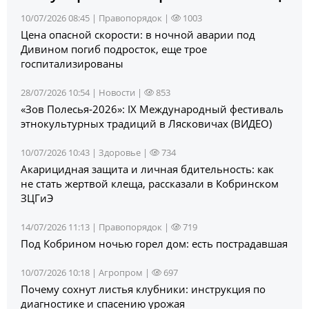
10/07/2026 08:45 |
Правопорядок
|
1003
Цена опасной скорости: в ночной аварии под
Дивином погиб подросток, еще трое
госпитализированы
28/07/2026 10:54 |
Новости
|
853
«Зов Полесья‑2026»: IX Международный фестиваль
этнокультурных традиций в Лясковичах (ВИДЕО)
10/07/2026 10:43 |
Здоровье
|
734
Акарицидная защита и личная бдительность: как
не стать жертвой клеща, рассказали в Кобринском
ЗЦГиЭ
14/07/2026 11:13 |
Правопорядок
|
719
Под Кобрином ночью горел дом: есть пострадавшая
10/07/2026 10:18 |
Агропром
|
697
Почему сохнут листья клубники: инструкция по
диагностике и спасению урожая