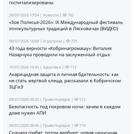
госпитализированы
28/07/2026 10:54 |
Новости
|
782
«Зов Полесья‑2026»: IX Международный фестиваль
этнокультурных традиций в Лясковичах (ВИДЕО)
08/07/2026 16:09 |
Агропром
|
725
43 года верности «Кобринагромашу»: Виталия
Назарчука проводили на заслуженный отдых
10/07/2026 10:43 |
Здоровье
|
713
Акарицидная защита и личная бдительность: как
не стать жертвой клеща, рассказали в Кобринском
ЗЦГиЭ
09/07/2026 09:32 |
Правопорядок
|
712
Безопасность под покровом ночи: зачем в каждом
доме нужен АПИ
09/07/2026 08:46 |
Правопорядок
|
710
Сначала грабят, потом вербуют: новая циничная