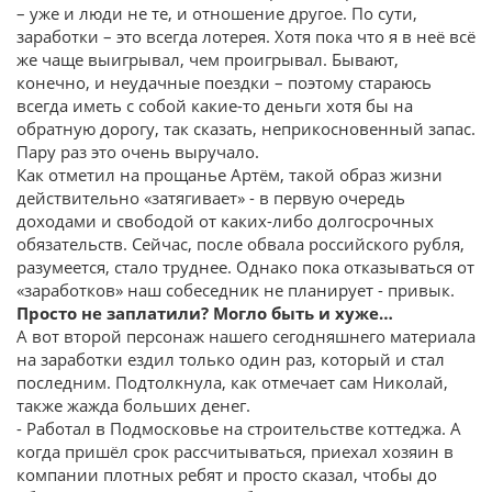
– уже и люди не те, и отношение другое. По сути,
заработки – это всегда лотерея. Хотя пока что я в неё всё
же чаще выигрывал, чем проигрывал. Бывают,
конечно, и неудачные поездки – поэтому стараюсь
всегда иметь с собой какие-то деньги хотя бы на
обратную дорогу, так сказать, неприкосновенный запас.
Пару раз это очень выручало.
Как отметил на прощанье Артём, такой образ жизни
действительно «затягивает» - в первую очередь
доходами и свободой от каких-либо долгосрочных
обязательств. Сейчас, после обвала российского рубля,
разумеется, стало труднее. Однако пока отказываться от
«заработков» наш собеседник не планирует - привык.
Просто не заплатили? Могло быть и хуже…
А вот второй персонаж нашего сегодняшнего материала
на заработки ездил только один раз, который и стал
последним. Подтолкнула, как отмечает сам Николай,
также жажда больших денег.
- Работал в Подмосковье на строительстве коттеджа. А
когда пришёл срок рассчитываться, приехал хозяин в
компании плотных ребят и просто сказал, чтобы до