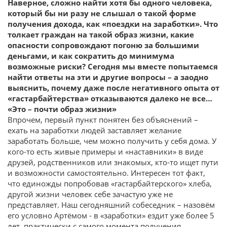
Наверное, сложно найти хотя бы одного человека,
который бы ни разу не слышал о такой форме
получения дохода, как «поездки на заработки». Что
толкает граждан на такой образ жизни, какие
опасности сопровождают погоню за большими
деньгами, и как сократить до минимума
возможные риски? Сегодня мы вместе попытаемся
найти ответы на эти и другие вопросы – а заодно
выяснить, почему даже после негативного опыта от
«гастарбайтерства» отказываются далеко не все…
«Это – почти образ жизни»
Впрочем, первый пункт понятен без объяснений –
ехать на заработки людей заставляет желание
заработать больше, чем можно получить у себя дома. У
кого-то есть живые примеры и «наставники» в виде
друзей, родственников или знакомых, кто-то ищет пути
и возможности самостоятельно. Интересен тот факт,
что единожды попробовав «гастарбайтерского» хлеба,
другой жизни человек себе зачастую уже не
представляет. Наш сегодняшний собеседник – назовём
его условно Артёмом - в «заработки» ездит уже более 5
лет, практически с самого момента получения