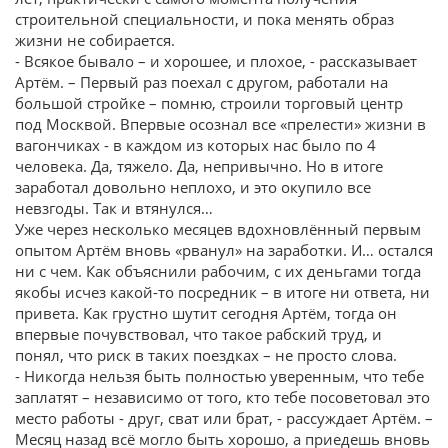
строительной специальности, и пока менять образ
жизни не собирается.
- Всякое бывало – и хорошее, и плохое, - рассказывает
Артём. – Первый раз поехал с другом, работали на
большой стройке – помню, строили торговый центр
под Москвой. Впервые осознал все «прелести» жизни в
вагончиках - в каждом из которых нас было по 4
человека. Да, тяжело. Да, непривычно. Но в итоге
заработал довольно неплохо, и это окупило все
невзгоды. Так и втянулся…
Уже через несколько месяцев вдохновлённый первым
опытом Артём вновь «рванул» на заработки. И… остался
ни с чем. Как объяснили рабочим, с их деньгами тогда
якобы исчез какой-то посредник – в итоге ни ответа, ни
привета. Как грустно шутит сегодня Артём, тогда он
впервые почувствовал, что такое рабский труд, и
понял, что риск в таких поездках – не просто слова.
- Никогда нельзя быть полностью уверенным, что тебе
заплатят – независимо от того, кто тебе посоветовал это
место работы - друг, сват или брат, - рассуждает Артём. –
Месяц назад всё могло быть хорошо, а приедешь вновь