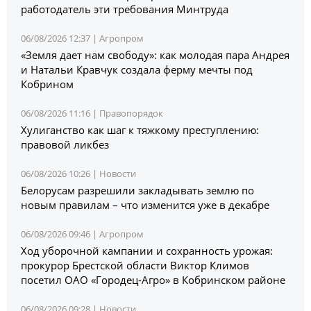
работодатель эти требования Минтруда
06/08/2026 12:37 |
Агропром
«Земля дает нам свободу»: как молодая пара Андрея
и Натальи Кравчук создала ферму мечты под
Кобрином
06/08/2026 11:16 |
Правопорядок
Хулиганство как шаг к тяжкому преступлению:
правовой ликбез
06/08/2026 10:26 |
Новости
Белорусам разрешили закладывать землю по
новым правилам – что изменится уже в декабре
06/08/2026 09:46 |
Агропром
Ход уборочной кампании и сохранность урожая:
прокурор Брестской области Виктор Климов
посетил ОАО «Городец-Агро» в Кобринском районе
06/08/2026 09:28 |
Новости