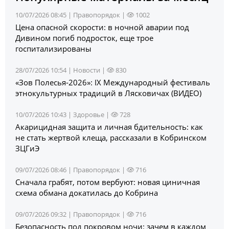
10/07/2026 08:45 |
Правопорядок
|
1002
Цена опасной скорости: в ночной аварии под
Дивином погиб подросток, еще трое
госпитализированы
28/07/2026 10:54 |
Новости
|
830
«Зов Полесья‑2026»: IX Международный фестиваль
этнокультурных традиций в Лясковичах (ВИДЕО)
10/07/2026 10:43 |
Здоровье
|
728
Акарицидная защита и личная бдительность: как
не стать жертвой клеща, рассказали в Кобринском
ЗЦГиЭ
09/07/2026 08:46 |
Правопорядок
|
716
Сначала грабят, потом вербуют: новая циничная
схема обмана докатилась до Кобрина
09/07/2026 09:32 |
Правопорядок
|
716
Безопасность под покровом ночи: зачем в каждом