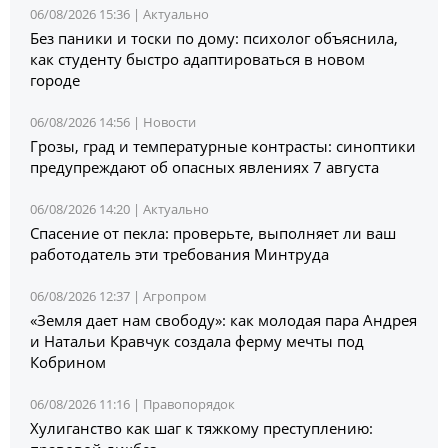
06/08/2026 15:36 |
Актуально
Без паники и тоски по дому: психолог объяснила,
как студенту быстро адаптироваться в новом
городе
06/08/2026 14:56 |
Новости
Грозы, град и температурные контрасты: синоптики
предупреждают об опасных явлениях 7 августа
06/08/2026 14:20 |
Актуально
Спасение от пекла: проверьте, выполняет ли ваш
работодатель эти требования Минтруда
06/08/2026 12:37 |
Агропром
«Земля дает нам свободу»: как молодая пара Андрея
и Натальи Кравчук создала ферму мечты под
Кобрином
06/08/2026 11:16 |
Правопорядок
Хулиганство как шаг к тяжкому преступлению: