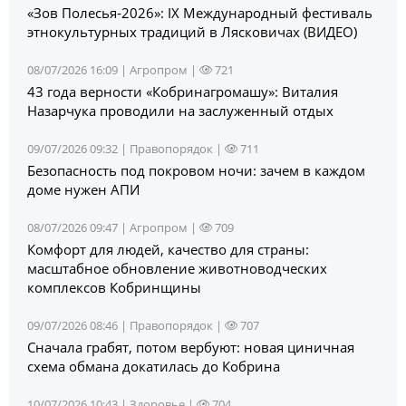
«Зов Полесья‑2026»: IX Международный фестиваль
этнокультурных традиций в Лясковичах (ВИДЕО)
08/07/2026 16:09 |
Агропром
|
721
43 года верности «Кобринагромашу»: Виталия
Назарчука проводили на заслуженный отдых
09/07/2026 09:32 |
Правопорядок
|
711
Безопасность под покровом ночи: зачем в каждом
доме нужен АПИ
08/07/2026 09:47 |
Агропром
|
709
Комфорт для людей, качество для страны:
масштабное обновление животноводческих
комплексов Кобринщины
09/07/2026 08:46 |
Правопорядок
|
707
Сначала грабят, потом вербуют: новая циничная
схема обмана докатилась до Кобрина
10/07/2026 10:43 |
Здоровье
|
704