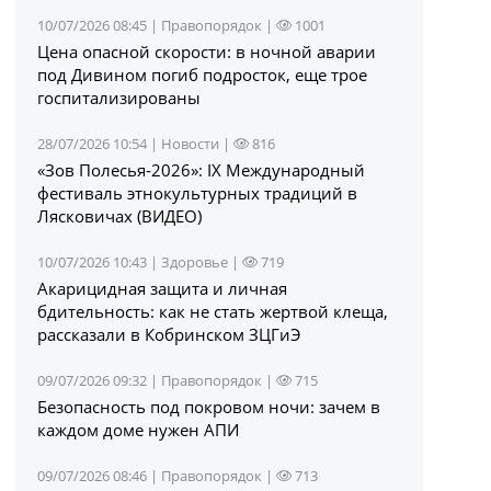
10/07/2026 08:45 |
Правопорядок
|
1001
Цена опасной скорости: в ночной аварии
под Дивином погиб подросток, еще трое
госпитализированы
28/07/2026 10:54 |
Новости
|
816
«Зов Полесья‑2026»: IX Международный
фестиваль этнокультурных традиций в
Лясковичах (ВИДЕО)
10/07/2026 10:43 |
Здоровье
|
719
Акарицидная защита и личная
бдительность: как не стать жертвой клеща,
рассказали в Кобринском ЗЦГиЭ
09/07/2026 09:32 |
Правопорядок
|
715
Безопасность под покровом ночи: зачем в
каждом доме нужен АПИ
09/07/2026 08:46 |
Правопорядок
|
713