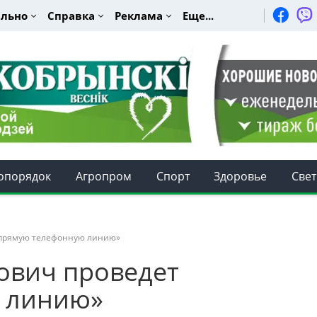
льно
Справка
Реклама
Еще...
опорядок
Агропром
Спорт
Здоровье
Свет
«прямую телефонную линию»
ович проведет
 линию»