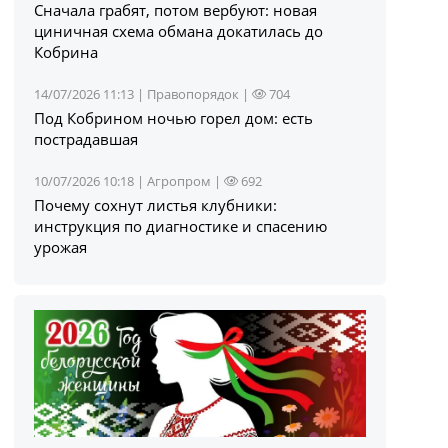
Сначала грабят, потом вербуют: новая
циничная схема обмана докатилась до
Кобрина
14/07/2026 11:13 |
Правопорядок
|
704
Под Кобрином ночью горел дом: есть
пострадавшая
10/07/2026 10:18 |
Агропром
|
692
Почему сохнут листья клубники:
инструкция по диагностике и спасению
урожая