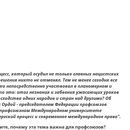
оцесс, который осудил не только главных нацистских
решения никто не отменял. Тем не менее сегодня все
то непосредственно участвовал в планомерном и
о это: итог незнания и забвения ужасающих уроков
ходства одних народов и стран над другими? Об
 Ордой - председателем Федерации профсоюзов
 в профсоюзном Международном университете
гский процесс и современное международное право".
ите, почему эта тема важна для профсоюзов?