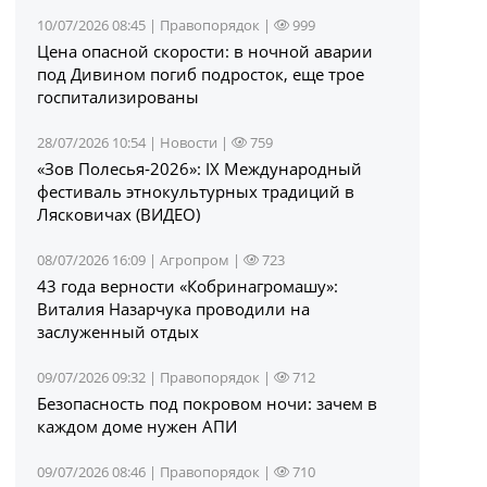
10/07/2026 08:45 |
Правопорядок
|
999
Цена опасной скорости: в ночной аварии
под Дивином погиб подросток, еще трое
госпитализированы
28/07/2026 10:54 |
Новости
|
759
«Зов Полесья‑2026»: IX Международный
фестиваль этнокультурных традиций в
Лясковичах (ВИДЕО)
08/07/2026 16:09 |
Агропром
|
723
43 года верности «Кобринагромашу»:
Виталия Назарчука проводили на
заслуженный отдых
09/07/2026 09:32 |
Правопорядок
|
712
Безопасность под покровом ночи: зачем в
каждом доме нужен АПИ
09/07/2026 08:46 |
Правопорядок
|
710