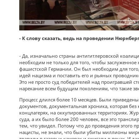
- К слову сказать, ведь на проведении Нюрнбер
- Да, изначально страны антигитлеровской коалици
необходим не только для того, чтобы заслуженное
фашистской Германии. Он был необходим для того,
идей нацизма и поставить его и рьяных проводник
Это не просто суд победителей над проигравшей ст
нарекание всем будущим поколениям, что такие зв
Процесс длился более 10 месяцев. Были приведены
документов, документальная хроника, которая без 
концлагерях, на оккупированных территориях. Жур
суда, а их было более 200 человек, все это трансл
тем, что увидел. Потому что до проведения этого п
нацисты, не знали, что были убиты миллионы мирн
травили в газовых камерах и сжигали в печах. И да