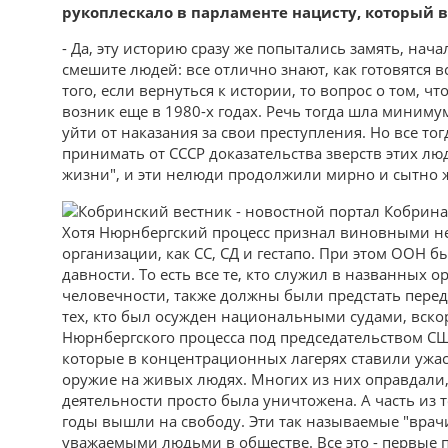
рукоплескало в парламенте нацисту, который 
- Да, эту историю сразу же попытались замять, начал
смешите людей: все отлично знают, как готовятся 
того, если вернуться к истории, то вопрос о том, 
возник еще в 1980-х годах. Речь тогда шла миниму
уйти от наказания за свои преступления. Но все то
принимать от СССР доказательства зверств этих 
жизни", и эти нелюди продолжили мирно и сытно 
Хотя Нюрнбергский процесс признал виновными не 
организации, как СС, СД и гестапо. При этом ООН б
давности. То есть все те, кто служил в названных 
человечности, также должны были предстать перед 
тех, кто был осужден национальными судами, вско
Нюрнбергского процесса под председательством С
которые в концентрационных лагерях ставили уж
оружие на живых людях. Многих из них оправдали, 
деятельности просто была уничтожена. А часть из т
годы вышли на свободу. Эти так называемые "врач
уважаемыми людьми в обществе. Все это - первые 