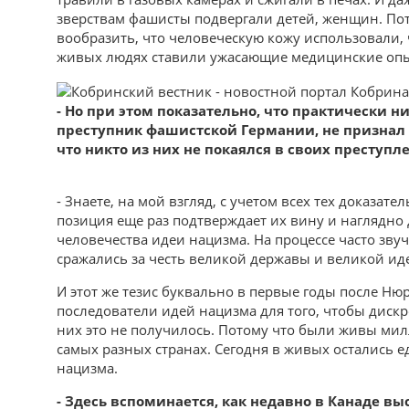
зверствам фашисты подвергали детей, женщин. Пот
вообразить, что человеческую кожу использовали, 
живых людях ставили ужасающие медицинские оп
- Но при этом показательно, что практически н
преступник фашистской Германии, не признал н
что никто из них не покаялся в своих преступл
- Знаете, на мой взгляд, с учетом всех тех доказат
позиция еще раз подтверждает их вину и наглядно
человечества идеи нацизма. На процессе часто зву
сражались за честь великой державы и великой ид
И этот же тезис буквально в первые годы после Ню
последователи идей нацизма для того, чтобы дискр
них это не получилось. Потому что были живы мил
самых разных странах. Сегодня в живых остались е
нацизма.
- Здесь вспоминается, как недавно в Канаде в