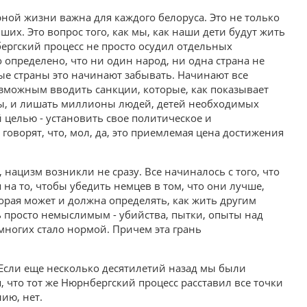
рной жизни важна для каждого белоруса. Это не только
х. Это вопрос того, как мы, как наши дети будут жить
бергский процесс не просто осудил отдельных
 определено, что ни один народ, ни одна страна не
ные страны это начинают забывать. Начинают все
озможным вводить санкции, которые, как показывает
ны, и лишать миллионы людей, детей необходимых
 целью - установить свое политическое и
говорят, что, мол, да, это приемлемая цена достижения
нацизм возникли не сразу. Все начиналось с того, что
а то, чтобы убедить немцев в том, что они лучше,
торая может и должна определять, как жить другим
ь просто немыслимым - убийства, пытки, опыты над
многих стало нормой. Причем эта грань
. Если еще несколько десятилетий назад мы были
, что тот же Нюрнбергский процесс расставил все точки
нию, нет.