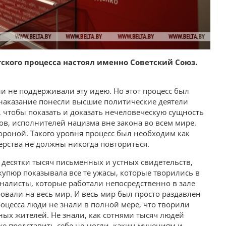
гского процесса настоял именно Советский Союз.
и не поддерживали эту идею. Но этот процесс был
 наказание понесли высшие политические деятели
 чтобы показать и доказать нечеловеческую сущность
ов, исполнителей нацизма вне закона во всем мире.
ороной. Такого уровня процесс был необходим как
ерства не должны никогда повториться.
 десятки тысяч письменных и устных свидетельств,
купюр показывала все те ужасы, которые творились в
налисты, которые работали непосредственно в зале
ировали на весь мир. И весь мир был просто раздавлен
роцесса люди не знали в полной мере, что творили
ых жителей. Не знали, как сотнями тысяч людей
же представить себе не могли, каким мучениям и