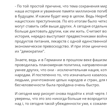
- По той простой причине, что тема сохранения ми
наша история и уважение памяти миллионов погибши
в будущем. И каким будет мир в целом. Ведь Нюрн
нацистских преступников. По его итогам было четко
могут ставить себя выше других. А сегодня отдель
больше диктовать другим, как им жить. Считают в
история, нередко выступают предвестниками вой
продуктов питания, лекарств с одной единственной
экономическое превосходство. И при этом цинично 
их "демократии".
Знаете, ведь и в Германии в прошлом веке фашизм, 
проводилась планомерная политика, направленная н
умнее других, что они - исключительная нация, ко
народам. И постепенно то, что изначально казалос
людьми, уничтожение целых народов и стран, для 
бесчеловечности была пройдена очень быстро.
И сегодня мир рискует снова подойти к этой черте
уверены, что это зло никогда больше не возродится
над i, то сегодня такой убежденности уже, к сожале