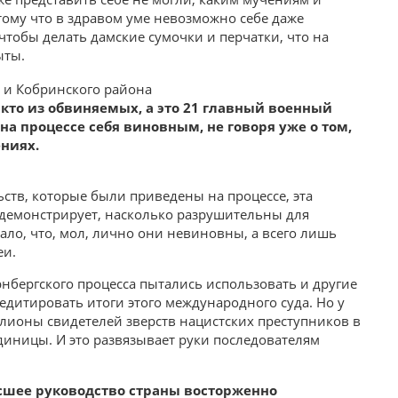
ому что в здравом уме невозможно себе даже
чтобы делать дамские сумочки и перчатки, что на
ыты.
икто из обвиняемых, а это 21 главный военный
а процессе себя виновным, не говоря уже о том,
ениях.
ельств, которые были приведены на процессе, эта
 демонстрирует, насколько разрушительны для
чало, что, мол, лично они невиновны, а всего лишь
еи.
рнбергского процесса пытались использовать и другие
едитировать итоги этого международного суда. Но у
лионы свидетелей зверств нацистских преступников в
диницы. И это развязывает руки последователям
ысшее руководство страны восторженно