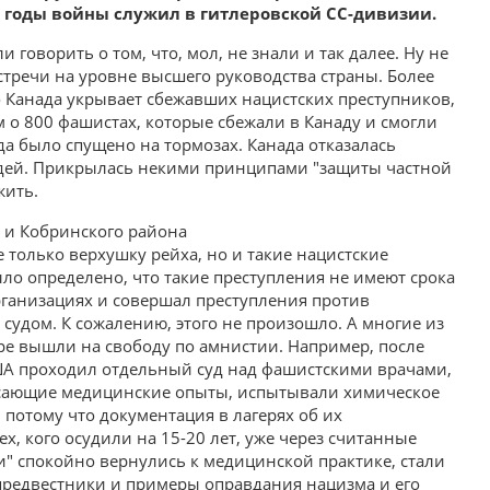
в годы войны служил в гитлеровской СС-дивизии.
и говорить о том, что, мол, не знали и так далее. Ну не
встречи на уровне высшего руководства страны. Более
что Канада укрывает сбежавших нацистских преступников,
м о 800 фашистах, которые сбежали в Канаду и смогли
гда было спущено на тормозах. Канада отказалась
людей. Прикрылась некими принципами "защиты частной
жить.
только верхушку рейха, но и такие нацистские
ыло определено, что такие преступления не имеют срока
организациях и совершал преступления против
судом. К сожалению, этого не произошло. А многие из
ре вышли на свободу по амнистии. Например, после
ША проходил отдельный суд над фашистскими врачами,
асающие медицинские опыты, испытывали химическое
потому что документация в лагерях об их
ех, кого осудили на 15-20 лет, уже через считанные
и" спокойно вернулись к медицинской практике, стали
предвестники и примеры оправдания нацизма и его