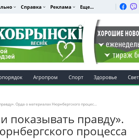
льно
Справка
Реклама
Еще...
опорядок
Агропром
Спорт
Здоровье
Свет
правду». Орда о материалах Нюрнбергского процес...
и показывать правду».
юрнбергского процесса