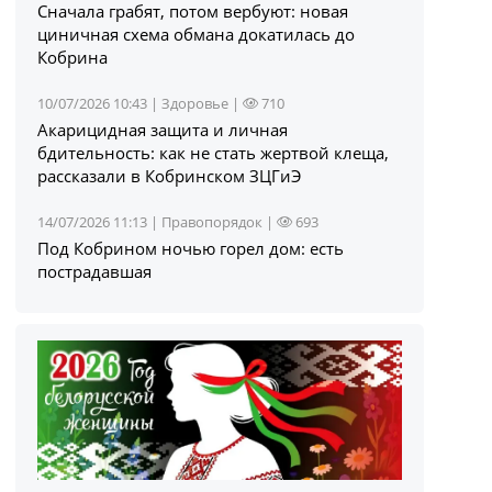
Сначала грабят, потом вербуют: новая
циничная схема обмана докатилась до
Кобрина
10/07/2026 10:43 |
Здоровье
|
710
Акарицидная защита и личная
бдительность: как не стать жертвой клеща,
рассказали в Кобринском ЗЦГиЭ
14/07/2026 11:13 |
Правопорядок
|
693
Под Кобрином ночью горел дом: есть
пострадавшая