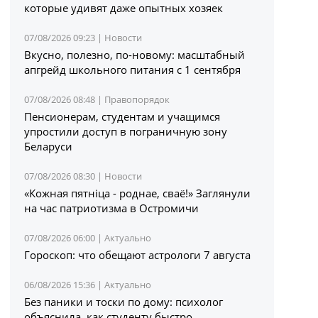
которые удивят даже опытных хозяек
07/08/2026 09:23 |
Новости
Вкусно, полезно, по-новому: масштабный
апгрейд школьного питания с 1 сентября
07/08/2026 08:48 |
Правопорядок
Пенсионерам, студентам и учащимся
упростили доступ в пограничную зону
Беларуси
07/08/2026 08:30 |
Новости
«Кожная пятніца - роднае, сваё!» Заглянули
на час патриотизма в Остромичи
07/08/2026 06:00 |
Актуально
Гороскоп: что обещают астрологи 7 августа
06/08/2026 15:36 |
Актуально
Без паники и тоски по дому: психолог
объяснила, как студенту быстро