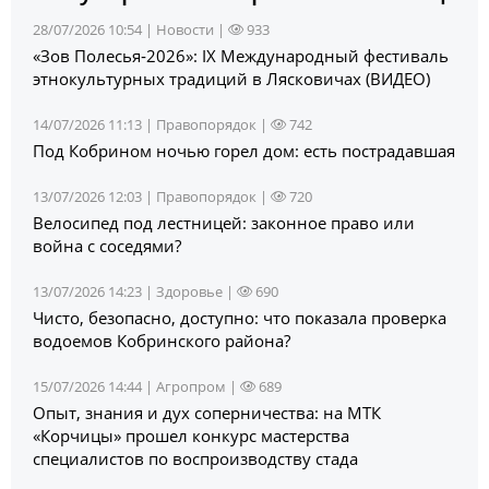
28/07/2026 10:54 |
Новости
|
933
«Зов Полесья‑2026»: IX Международный фестиваль
этнокультурных традиций в Лясковичах (ВИДЕО)
14/07/2026 11:13 |
Правопорядок
|
742
Под Кобрином ночью горел дом: есть пострадавшая
13/07/2026 12:03 |
Правопорядок
|
720
Велосипед под лестницей: законное право или
война с соседями?
13/07/2026 14:23 |
Здоровье
|
690
Чисто, безопасно, доступно: что показала проверка
водоемов Кобринского района?
15/07/2026 14:44 |
Агропром
|
689
Опыт, знания и дух соперничества: на МТК
«Корчицы» прошел конкурс мастерства
специалистов по воспроизводству стада