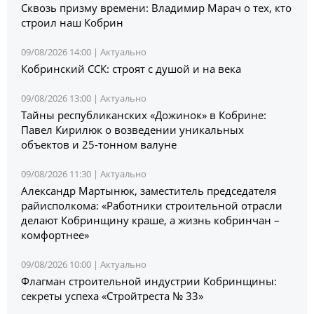
Сквозь призму времени: Владимир Марач о тех, кто
строил наш Кобрин
09/08/2026 14:00 |
Актуально
Кобринский ССК: строят с душой и на века
09/08/2026 13:00 |
Актуально
Тайны республиканских «Дожинок» в Кобрине:
Павел Кирилюк о возведении уникальных
объектов и 25-тонном валуне
09/08/2026 11:30 |
Актуально
Александр Мартынюк, заместитель председателя
райисполкома: «Работники строительной отрасли
делают Кобринщину краше, а жизнь кобринчан –
комфортнее»
09/08/2026 10:00 |
Актуально
Флагман строительной индустрии Кобринщины:
секреты успеха «Стройтреста № 33»