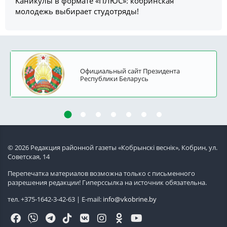
Каникулы в формате «ПЛЮС»: кобринская
молодежь выбирает студотряды!
Официальный сайт Президента
Республики Беларусь
© 2026 Редакция районной газеты «Кобрынскi веснiк», Кобрин, ул.
Советская, 14
Перепечатка материалов возможна только с письменного
разрешения редакции! Гиперссылка на источник обязательна.
тел. +375-1642-3-42-63 | E-mail:
info@vkobrine.by