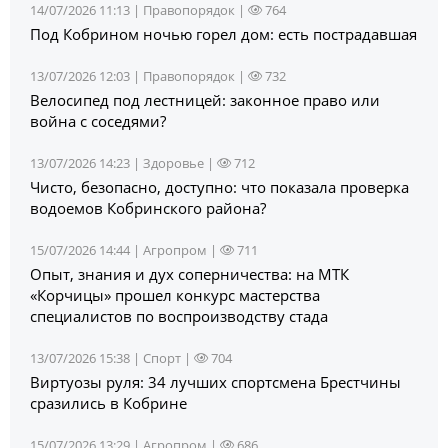
14/07/2026 11:13 |
Правопорядок
|
764
Под Кобрином ночью горел дом: есть пострадавшая
13/07/2026 12:03 |
Правопорядок
|
732
Велосипед под лестницей: законное право или
война с соседями?
13/07/2026 14:23 |
Здоровье
|
712
Чисто, безопасно, доступно: что показала проверка
водоемов Кобринского района?
15/07/2026 14:44 |
Агропром
|
711
Опыт, знания и дух соперничества: на МТК
«Корчицы» прошел конкурс мастерства
специалистов по воспроизводству стада
13/07/2026 15:38 |
Спорт
|
704
Виртуозы руля: 34 лучших спортсмена Брестчины
сразились в Кобрине
15/07/2026 13:29 |
Агропром
|
686