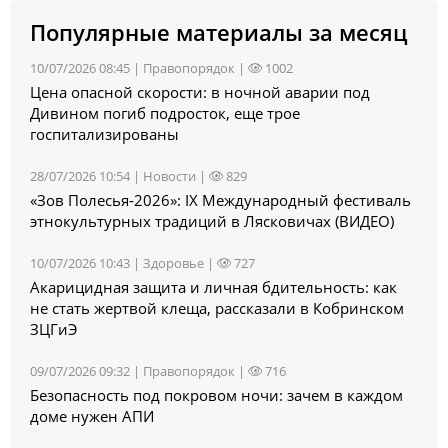
Популярные материалы за месяц
10/07/2026 08:45 |
Правопорядок
|
1002
Цена опасной скорости: в ночной аварии под
Дивином погиб подросток, еще трое
госпитализированы
28/07/2026 10:54 |
Новости
|
829
«Зов Полесья‑2026»: IX Международный фестиваль
этнокультурных традиций в Лясковичах (ВИДЕО)
10/07/2026 10:43 |
Здоровье
|
727
Акарицидная защита и личная бдительность: как
не стать жертвой клеща, рассказали в Кобринском
ЗЦГиЭ
09/07/2026 09:32 |
Правопорядок
|
716
Безопасность под покровом ночи: зачем в каждом
доме нужен АПИ