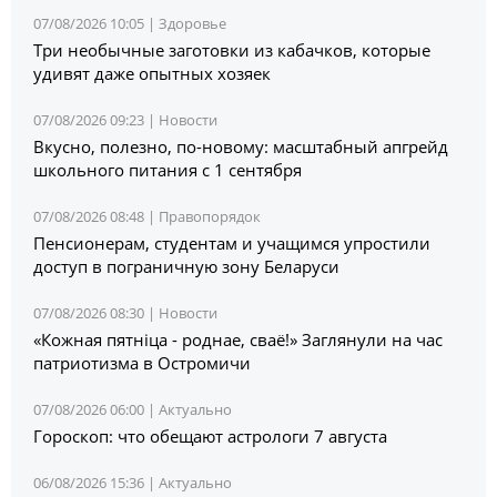
07/08/2026 10:05 |
Здоровье
Три необычные заготовки из кабачков, которые
удивят даже опытных хозяек
07/08/2026 09:23 |
Новости
Вкусно, полезно, по-новому: масштабный апгрейд
школьного питания с 1 сентября
07/08/2026 08:48 |
Правопорядок
Пенсионерам, студентам и учащимся упростили
доступ в пограничную зону Беларуси
07/08/2026 08:30 |
Новости
«Кожная пятніца - роднае, сваё!» Заглянули на час
патриотизма в Остромичи
07/08/2026 06:00 |
Актуально
Гороскоп: что обещают астрологи 7 августа
06/08/2026 15:36 |
Актуально