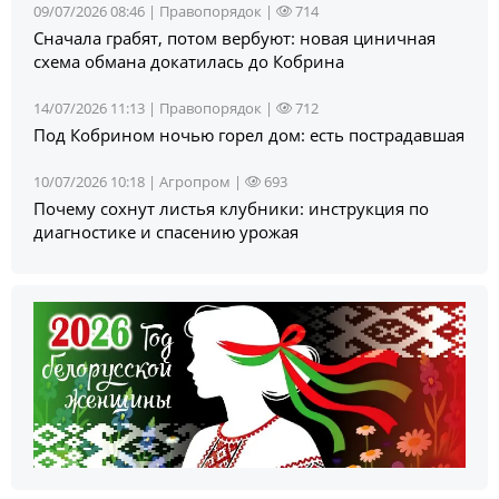
09/07/2026 08:46 |
Правопорядок
|
714
Сначала грабят, потом вербуют: новая циничная
схема обмана докатилась до Кобрина
14/07/2026 11:13 |
Правопорядок
|
712
Под Кобрином ночью горел дом: есть пострадавшая
10/07/2026 10:18 |
Агропром
|
693
Почему сохнут листья клубники: инструкция по
диагностике и спасению урожая