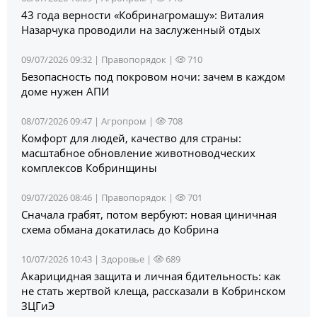
43 года верности «Кобринагромашу»: Виталия
Назарчука проводили на заслуженный отдых
09/07/2026 09:32 |
Правопорядок
|
710
Безопасность под покровом ночи: зачем в каждом
доме нужен АПИ
08/07/2026 09:47 |
Агропром
|
708
Комфорт для людей, качество для страны:
масштабное обновление животноводческих
комплексов Кобринщины
09/07/2026 08:46 |
Правопорядок
|
701
Сначала грабят, потом вербуют: новая циничная
схема обмана докатилась до Кобрина
10/07/2026 10:43 |
Здоровье
|
689
Акарицидная защита и личная бдительность: как
не стать жертвой клеща, рассказали в Кобринском
ЗЦГиЭ