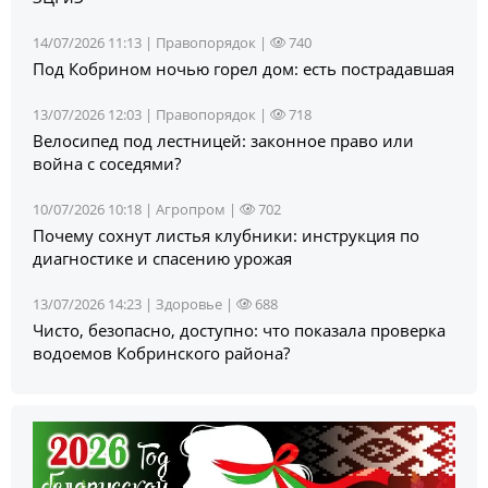
14/07/2026 11:13 |
Правопорядок
|
740
Под Кобрином ночью горел дом: есть пострадавшая
13/07/2026 12:03 |
Правопорядок
|
718
Велосипед под лестницей: законное право или
война с соседями?
10/07/2026 10:18 |
Агропром
|
702
Почему сохнут листья клубники: инструкция по
диагностике и спасению урожая
13/07/2026 14:23 |
Здоровье
|
688
Чисто, безопасно, доступно: что показала проверка
водоемов Кобринского района?