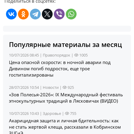
Поделиться в соцсетях:
Популярные материалы за месяц
10/07/2026 08:45 |
Правопорядок
|
1005
Цена опасной скорости: в ночной аварии под
Дивином погиб подросток, еще трое
госпитализированы
28/07/2026 10:54 |
Новости
|
925
«Зов Полесья‑2026»: IX Международный фестиваль
этнокультурных традиций в Лясковичах (ВИДЕО)
10/07/2026 10:43 |
Здоровье
|
755
Акарицидная защита и личная бдительность: как
не стать жертвой клеща, рассказали в Кобринском
ЗЦГиЭ