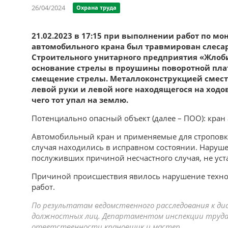
26/04/2024
Охрана труда
21.02.2023 в 17:15 при выполнении работ по м
автомобильного крана был травмирован слеса
Строительного унитарного предприятия «Жлоб
основание стрелы в проушины поворотной пл
смещение стрелы. Металлоконструкцией смест
левой руки и левой ноге находящегося на ходо
чего тот упал на землю.
Потенциально опасный объект (далее – ПОО): кран
Автомобильный кран и применяемые для строповки
случая находились в исправном состоянии. Нару
послуживших причиной несчастного случая, не уст
Причиной происшествия явилось нарушение техн
работ.
По результатам ведомственного расследования к д
должностных лиц. Департаментом инспекции труда
ответственности крановщик и мастер.