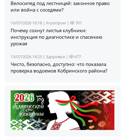
Велосипед под лестницей: законное право
или война с соседями?
10/07/2026 10:18 |
Агропром
|
701
Почему сохнут листья клубники:
инструкция по диагностике и спасению
урожая
13/07/2026 14:23 |
Здоровье
|
677
Чисто, безопасно, доступно: что показала
проверка водоемов Кобринского района?