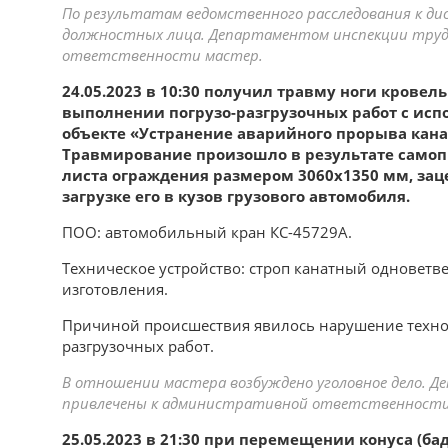
По результатам ведомственного расследования к д
должностных лица. Департаментом инспекции труд
ответственности мастер.
24.05.2023 в 10:30 получил травму ноги крове
выполнении погрузо-разгрузочных работ с исп
объекте «Устранение аварийного прорыва канал
Травмирование произошло в результате самоп
листа ограждения размером 3060х1350 мм, зац
загрузке его в кузов грузового автомобиля.
ПОО: автомобильный кран КС-45729А.
Техническое устройство: строп канатный одноветве
изготовления.
Причиной происшествия явилось нарушение технол
разгрузочных работ.
В отношении мастера возбуждено уголовное дело. 
привлечены к административной ответственности 
25.05.2023 в 21:30 при перемещении конуса (б