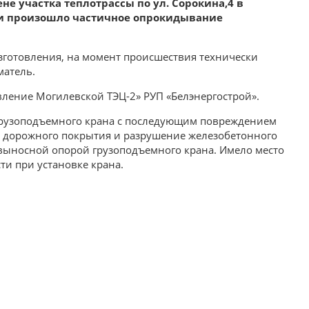
ене участка теплотрассы по ул. Сорокина,4 в
ти произошло частичное опрокидывание
зготовления, на момент происшествия технически
матель.
ление Могилевской ТЭЦ-2» РУП «Белэнергострой».
грузоподъемного крана с последующим повреждением
л дорожного покрытия и разрушение железобетонного
выносной опорой грузоподъемного крана. Имело место
и при установке крана.