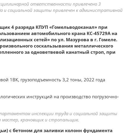
исциплинарной ответственности привлечено 3
а и социальной защиты привлечен к административной
льщик 4 разряда КПУП «Гомельводоканал» при
ользованием автомобильного крана КС-45729А на
изационных сетей» по ул. Мазурова в г. Гомеле.
роизвольного соскальзывания металлического
епленного за одноветвевой канатный строп, при
вой 1ВК, грузоподъемность 3,2 тоны, 2022 года
огических инструкций на производство погрузочно-
Департаментом инспекции труда и социальной защиты
мастер, крановщик и стропальщик.
адьи) с бетоном для заливки колонн фундамента