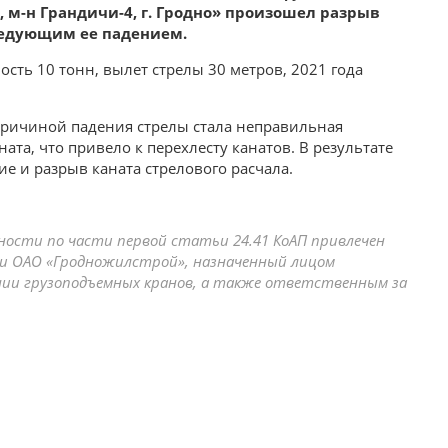
, м-н Грандичи-4, г. Гродно» произошел разрыв
ледующим ее падением.
сть 10 тонн, вылет стрелы 30 метров, 2021 года
причиной падения стрелы стала неправильная
ната, что привело к перехлесту канатов. В результате
е и разрыв каната стрелового расчала.
сти по части первой статьи 24.41 КоАП привлечен
ии ОАО «Гродножилстрой», назначенный лицом
ии грузоподъемных кранов, а также ответственным за