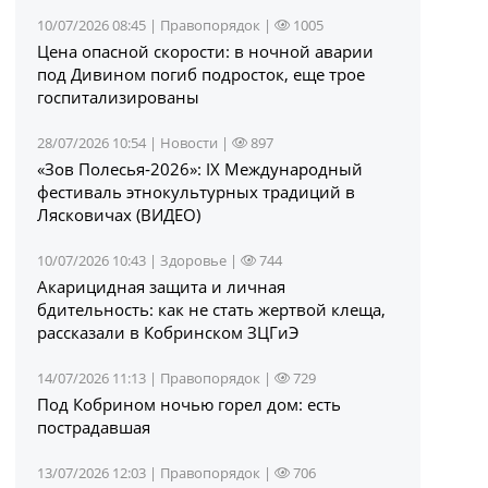
10/07/2026 08:45 |
Правопорядок
|
1005
Цена опасной скорости: в ночной аварии
под Дивином погиб подросток, еще трое
госпитализированы
28/07/2026 10:54 |
Новости
|
897
«Зов Полесья‑2026»: IX Международный
фестиваль этнокультурных традиций в
Лясковичах (ВИДЕО)
10/07/2026 10:43 |
Здоровье
|
744
Акарицидная защита и личная
бдительность: как не стать жертвой клеща,
рассказали в Кобринском ЗЦГиЭ
14/07/2026 11:13 |
Правопорядок
|
729
Под Кобрином ночью горел дом: есть
пострадавшая
13/07/2026 12:03 |
Правопорядок
|
706