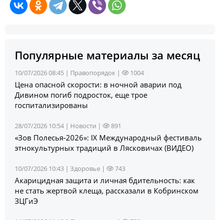
Популярные материалы за месяц
10/07/2026 08:45 |
Правопорядок
|
1004
Цена опасной скорости: в ночной аварии под
Дивином погиб подросток, еще трое
госпитализированы
28/07/2026 10:54 |
Новости
|
891
«Зов Полесья‑2026»: IX Международный фестиваль
этнокультурных традиций в Лясковичах (ВИДЕО)
10/07/2026 10:43 |
Здоровье
|
743
Акарицидная защита и личная бдительность: как
не стать жертвой клеща, рассказали в Кобринском
ЗЦГиЭ