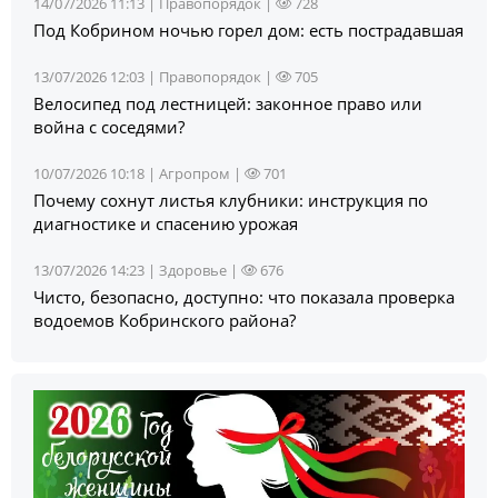
14/07/2026 11:13 |
Правопорядок
|
728
Под Кобрином ночью горел дом: есть пострадавшая
13/07/2026 12:03 |
Правопорядок
|
705
Велосипед под лестницей: законное право или
война с соседями?
10/07/2026 10:18 |
Агропром
|
701
Почему сохнут листья клубники: инструкция по
диагностике и спасению урожая
13/07/2026 14:23 |
Здоровье
|
676
Чисто, безопасно, доступно: что показала проверка
водоемов Кобринского района?