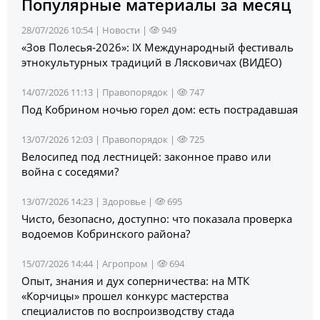
Популярные материалы за месяц
28/07/2026 10:54 |
Новости
|
949
«Зов Полесья‑2026»: IX Международный фестиваль
этнокультурных традиций в Лясковичах (ВИДЕО)
14/07/2026 11:13 |
Правопорядок
|
747
Под Кобрином ночью горел дом: есть пострадавшая
13/07/2026 12:03 |
Правопорядок
|
725
Велосипед под лестницей: законное право или
война с соседями?
13/07/2026 14:23 |
Здоровье
|
695
Чисто, безопасно, доступно: что показала проверка
водоемов Кобринского района?
15/07/2026 14:44 |
Агропром
|
694
Опыт, знания и дух соперничества: на МТК
«Корчицы» прошел конкурс мастерства
специалистов по воспроизводству стада