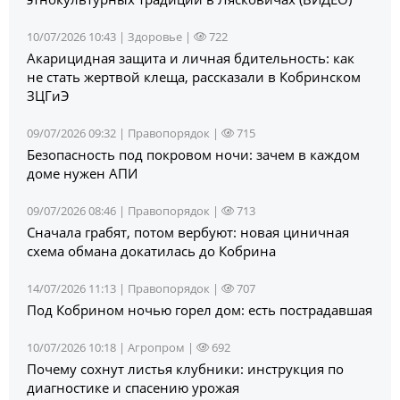
10/07/2026 10:43 |
Здоровье
|
722
Акарицидная защита и личная бдительность: как
не стать жертвой клеща, рассказали в Кобринском
ЗЦГиЭ
09/07/2026 09:32 |
Правопорядок
|
715
Безопасность под покровом ночи: зачем в каждом
доме нужен АПИ
09/07/2026 08:46 |
Правопорядок
|
713
Сначала грабят, потом вербуют: новая циничная
схема обмана докатилась до Кобрина
14/07/2026 11:13 |
Правопорядок
|
707
Под Кобрином ночью горел дом: есть пострадавшая
10/07/2026 10:18 |
Агропром
|
692
Почему сохнут листья клубники: инструкция по
диагностике и спасению урожая