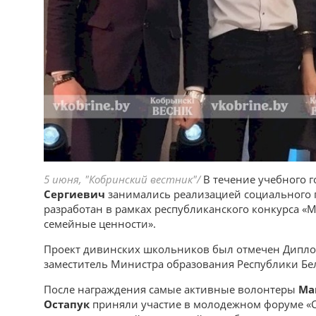
5 июня, "Кобринский вестник"/
В течение учебного г
Сергиевич
занимались реализацией социального п
разработан в рамках республиканского конкурса «
семейные ценности».
Проект дивинских школьников был отмечен Диплом
заместитель Министра образования Республики Бе
После награждения самые активные волонтеры
Ма
Остапук
приняли участие в молодежном форуме «С