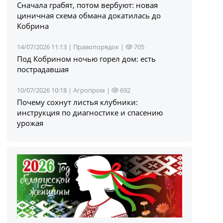
Сначала грабят, потом вербуют: новая
циничная схема обмана докатилась до
Кобрина
14/07/2026 11:13 |
Правопорядок
|
705
Под Кобрином ночью горел дом: есть
пострадавшая
10/07/2026 10:18 |
Агропром
|
692
Почему сохнут листья клубники:
инструкция по диагностике и спасению
урожая