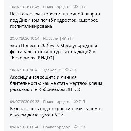
10/07/2026 08:45 |
Правопорядок
|
1001
Цена опасной скорости: в ночной аварии
под Дивином погиб подросток, еще трое
госпитализированы
28/07/2026 10:54 |
Новости
|
817
«Зов Полесья‑2026»: IX Международный
фестиваль этнокультурных традиций в
Лясковичах (ВИДЕО)
10/07/2026 10:43 |
Здоровье
|
719
Акарицидная защита и личная
бдительность: как не стать жертвой клеща,
рассказали в Кобринском ЗЦГиЭ
09/07/2026 09:32 |
Правопорядок
|
715
Безопасность под покровом ночи: зачем в
каждом доме нужен АПИ
09/07/2026 08:46 |
Правопорядок
|
713