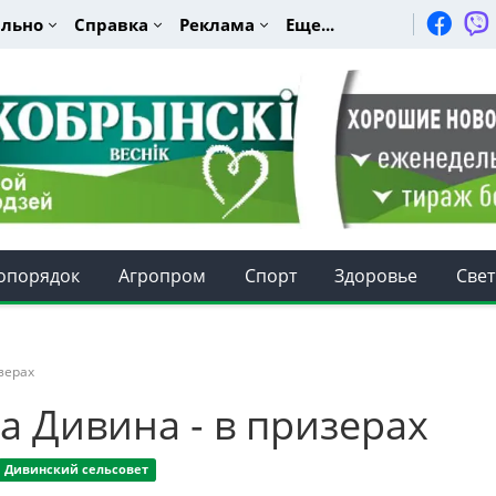
льно
Справка
Реклама
Еще...
опорядок
Агропром
Спорт
Здоровье
Свет
зерах
а Дивина - в призерах
Дивинский сельсовет